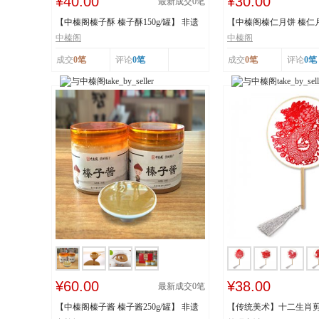
¥40.00
¥30.00
最新成交
0
笔
【中榛阁榛子酥 榛子酥150g/罐】 非遗
【中榛阁榛仁月饼 榛仁月饼
工艺 榛香浓...
遗工艺 榛香...
中榛阁
中榛阁
成交
0笔
评论
0笔
成交
0笔
评论
0笔
¥60.00
¥38.00
最新成交
0
笔
【中榛阁榛子酱 榛子酱250g/罐】 非遗
【传统美术】十二生肖剪