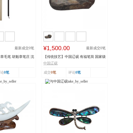
¥1,500.00
最新成交
0
笔
最新成交
0
笔
章毛笔 胡魁章笔庄 沈
【传统技艺】中国辽砚 有福笔筒 国家级
非物质文化遗...
中国辽砚
评论
0笔
成交
0笔
评论
0笔