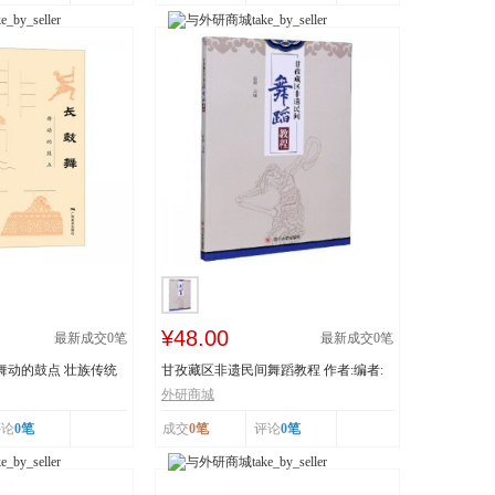
¥48.00
最新成交
0
笔
最新成交
0
笔
 舞动的鼓点 壮族传统
甘孜藏区非遗民间舞蹈教程 作者:编者:
白渝|责编:蒋...
外研商城
评论
0笔
成交
0笔
评论
0笔