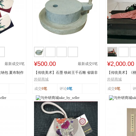
¥500.00
¥2,000.00
最新成交
0
笔
最新成交
0
笔
纳包 夏布制作
【传统美术】石墨 铁岭王千石雕 省级非
【传统美术】《
物质文化遗...
承人：王建美 市.
外研商城
外研商城
成交
0笔
评论
0笔
成交
0笔