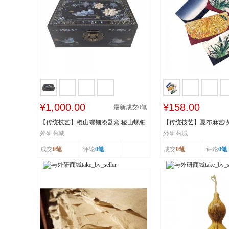
¥1,000.00
¥158.00
最新成交
0
笔
【传统技艺】稷山螺钿漆器盒 稷山螺钿
【传统技艺】夏布麻艺收
漆器髹饰技...
技艺 国家级...
外研商城
外研商城
成交
0笔
评论
0笔
成交
0笔
评论
0笔