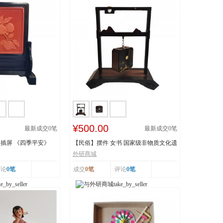
¥500.00
最新成交
0
笔
最新成交
0
笔
插屏 《四季平安》
【民俗】摆件 女书 国家级非物质文化遗
产 湖南...
外研商城
评论
0笔
成交
0笔
评论
0笔