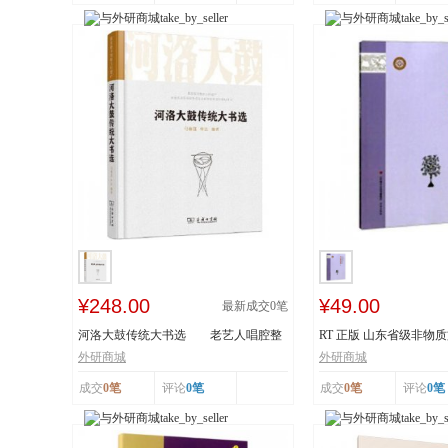
¥248.00
¥49.00
最新成交
0
笔
河洛大鼓传统大书选 老艺人唱腔整
RT 正版 山东省级非物
理 采撷民间...
读本:下:传统舞...
外研商城
外研商城
成交
0笔
评论
0笔
成交
0笔
评论
0笔