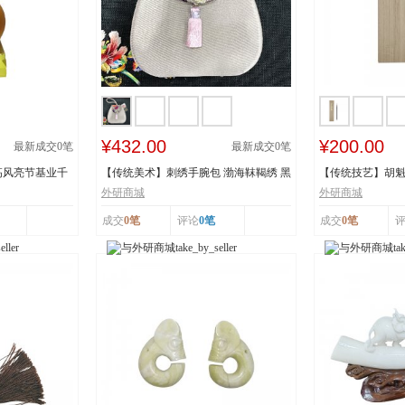
¥432.00
¥200.00
最新成交
0
笔
最新成交
0
笔
高风亮节基业千
【传统美术】刺绣手腕包 渤海靺鞨绣 黑
【传统技艺】胡魁
龙江省牡丹...
阳胡魁章制...
外研商城
外研商城
成交
0笔
评论
0笔
成交
0笔