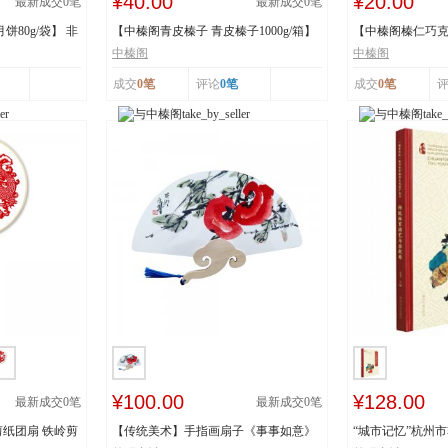
¥40.00
¥20.00
最新成交
0
笔
最新成交
0
笔
80g/袋】 非
【中榛阁青皮榛子 青皮榛子1000g/箱】
【中榛阁榛仁巧克力
非遗工艺 清...
罐】 非遗工艺 ...
中榛阁
中榛阁
成交
0笔
评论
0笔
成交
0笔
¥100.00
¥128.00
最新成交
0
笔
最新成交
0
笔
纸团扇 铁岭剪
【传统美术】手指画扇子《事事如意》
“城市记忆”杭州