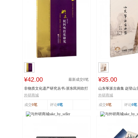
¥42.00
¥35.00
最新成交
0
笔
非物质文化遗产研究丛书-浙东民间吹打
山东筝派古曲集 赵登山
乐研究 作...
文化遗产 上...
外研商城
外研商城
成交
0笔
评论
0笔
成交
0笔
评论
0笔