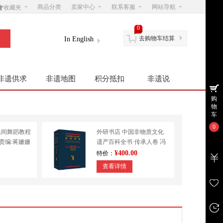

商品分类
卖家中心
联系客服
网站导航
收藏夹
0
去购物车结算
In English
非遗供求
非遗地图
积分抵扣
非遗说
购
物
车
0
民间舞蹈教程
外研书店 中国非物质文化
|责编:蒋姗姗
遗产百科全书·传承人卷 冯
学
骥才 民间文学 其他
¥400.00
特价：
查看详情