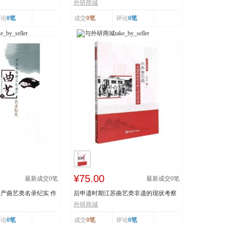
..
技 王丕琢 山...
外研商城
评论
0笔
成交
0笔
评论
0笔
¥75.00
最新成交
0
笔
最新成交
0
笔
产曲艺类名录纪实 作
后申遗时期江苏曲艺类非遗的现状考察
与活态传承 978...
外研商城
评论
0笔
成交
0笔
评论
0笔