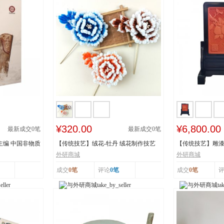
¥320.00
¥6,800.00
最新成交
0
笔
最新成交
0
笔
主编 中国非物质
【传统技艺】绒花-牡丹 绒花制作技艺
【传统技艺】雕漆
市级非物质...
《繁花似锦》 ...
外研商城
外研商城
成交
0笔
评论
0笔
成交
0笔