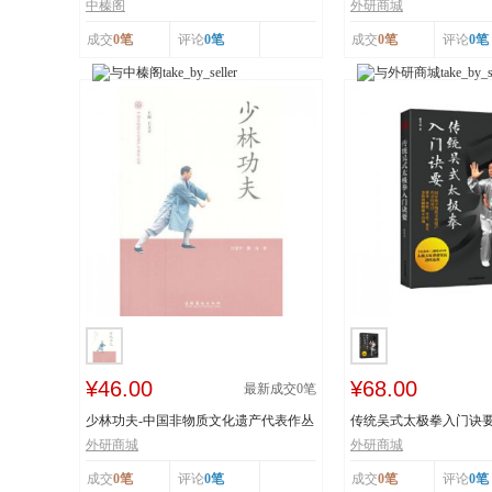
工艺 榛香浓...
纸 市级非物...
中榛阁
外研商城
成交
0笔
评论
0笔
成交
0笔
评论
0笔
¥46.00
¥68.00
最新成交
0
笔
少林功夫-中国非物质文化遗产代表作丛
传统吴式太极拳入门诀
书
击、穴位、意...
外研商城
外研商城
成交
0笔
评论
0笔
成交
0笔
评论
0笔