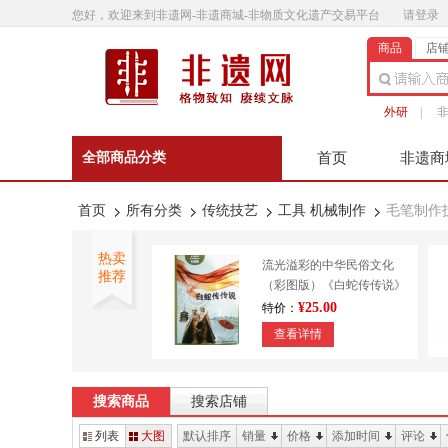
您好，欢迎来到非遗网-非遗商城-非物质文化遗产交易平台
请登录
商品
店
外研
|
全部商品分类
首页
非遗商
非遗微影
联系客
首页
所有分类
传统技艺
工具 机械制作
毛笔制作
热卖
流光溢彩的中华民俗文化
推荐
（彩图版）《白蛇传传说》
9787553450643
¥25.00
特价：
查看详情
外研书店 正宗澄泥砚 传统
技艺 造纸印刷 装帧
搜索商品
搜索店铺
¥610.00
特价：
列表
大图
默认排序
销量
价格
添加时间
评论
查看详情