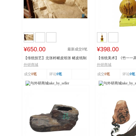
¥650.00
¥398.00
最新成交
0
笔
【传统技艺】北张村楮皮纸张 楮皮纸制
【传统美术】《竹一一
作技艺 国...
秋》 福禄亿家...
外研商城
外研商城
成交
0笔
评论
0笔
成交
0笔
评论
0笔