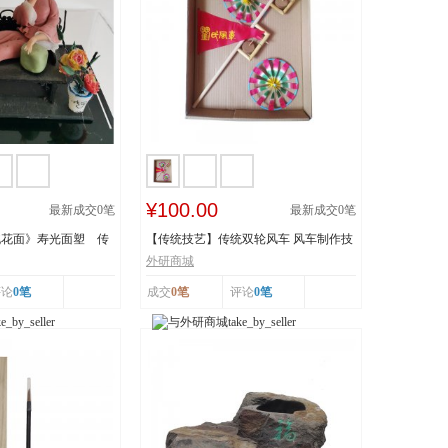
¥100.00
最新成交
0
笔
最新成交
0
笔
桃花面》寿光面塑 传
【传统技艺】传统双轮风车 风车制作技
..
艺 传承人：刘...
外研商城
评论
0笔
成交
0笔
评论
0笔