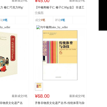
¥45.00
最新成交
0
笔
最新成交
0
笔
 榛仁巧克力80g/
【中榛阁榛子仁 榛子仁60g/盒】 非遗工
艺 榛香浓郁
中榛阁
评论
0笔
成交
0笔
评论
0笔
¥68.00
最新成交
0
笔
最新成交
0
笔
市非物质文化遗产丛
齐鲁非物质文化遗产丛书-传统体育与杂