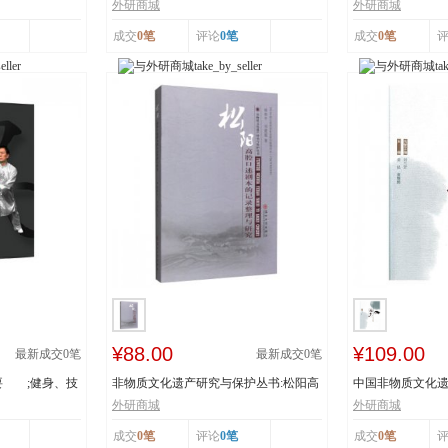
辽宁省级非物...
书：传统体育游艺.
外研商城
外研商城
成交
0笔
评论
0笔
成交
0笔
¥88.00
¥109.00
最新成交
0
笔
最新成交
0
笔
要 ;健身、技
非物质文化遗产研究与保护丛书:松阳高
中国非物质文化遗
腔口述剧本的...
者:姜昆,董耀...
外研商城
外研商城
成交
0笔
评论
0笔
成交
0笔