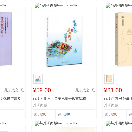
¥59.00
¥31.00
最新成交
0
笔
最新成交
0
笔
质文化遗产普及
非遗文化与儿童美术融合教育课程——
非遗广西 长鼓舞
以深圳鱼灯舞为...
舞蹈瑶族舞蹈...
外研商城
外研商城
成交
0笔
评论
0笔
成交
0笔