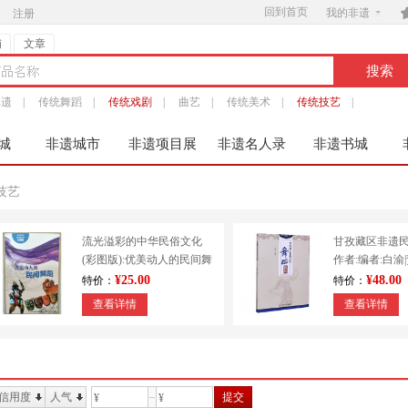
回到首页

我的非遗
注册
铺
文章
非遗
|
传统舞蹈
|
传统戏剧
|
曲艺
|
传统美术
|
传统技艺
|
城
非遗城市
非遗项目展
非遗名人录
非遗书城
服
技艺
流光溢彩的中华民俗文化
甘孜藏区非遗
(彩图版):优美动人的民间舞
作者:编者:白渝
蹈 9787553451213
出版社:四川大
¥25.00
¥48.00
特价：
特价：
查看详情
查看详情
信用度
人气
提交
¥
¥