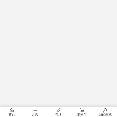
󰂠
󰂦
󰄫
󰂟
󰂢
首页
分类
电话
购物车
我的商城