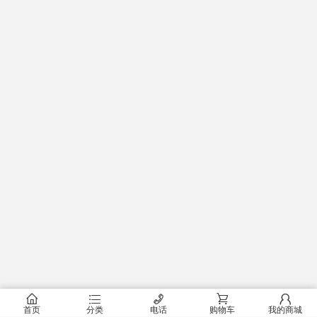
󰂠
󰂦
󰄫
󰂟
󰂢
首页
分类
电话
购物车
我的商城