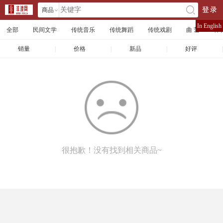
商品
登录
󰄘
店铺
In English
全部
民间文学
传统音乐
传统舞蹈
传统戏剧
曲 艺
体
文章
销量
|
价格
|
新品
|
好评
|
很抱歉！没有找到相关商品~