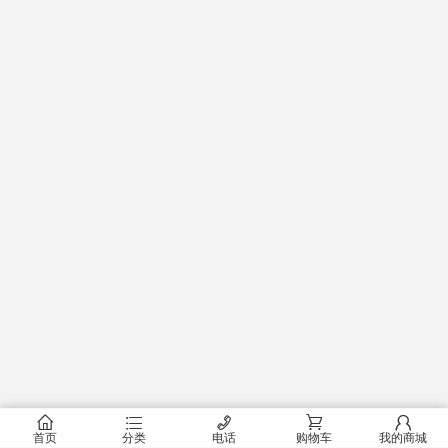
󰂠
󰂦
󰄫
󰂟
󰂢
首页
分类
电话
购物车
我的商城