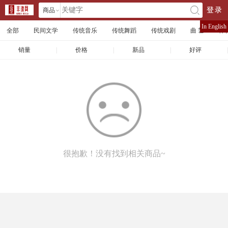
商品
登录
󰄘
店铺
In English
全部
民间文学
传统音乐
传统舞蹈
传统戏剧
曲 艺
体
文章
销量
|
价格
|
新品
|
好评
|
很抱歉！没有找到相关商品~