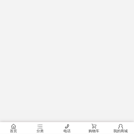
󰂠
󰂦
󰄫
󰂟
󰂢
首页
分类
电话
购物车
我的商城