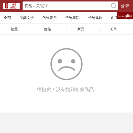
商品
登录
󰄘
店铺
In English
全部
民间文学
传统音乐
传统舞蹈
传统戏剧
曲 艺
体
文章
销量
|
价格
|
新品
|
好评
|
很抱歉！没有找到相关商品~