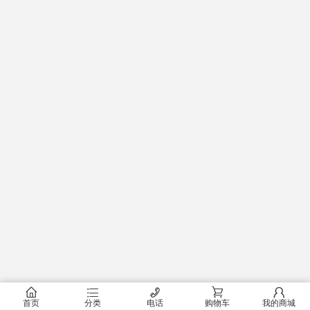
󰂠
󰂦
󰄫
󰂟
󰂢
首页
分类
电话
购物车
我的商城