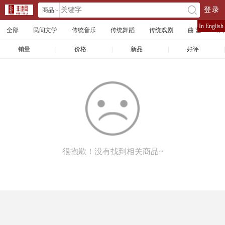
商品
登录
󰄘
店铺
In English
全部
民间文学
传统音乐
传统舞蹈
传统戏剧
曲 艺
体
文章
销量
|
价格
|
新品
|
好评
|
很抱歉！没有找到相关商品~