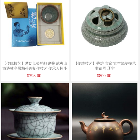
【传统技艺】梦幻蓝铃铛杯建盏 武夷山
【传统技艺】香炉-官窑 官窑烧制技艺
市遇林亭黑釉茶盏制作技艺 传承人柯小
非遗网 辽宁
云
¥398.00
¥800.00