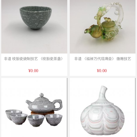
非遗 绞胎瓷烧制技艺 《绞胎瓷茶盏》
非遗 《福禄万代琉璃壶》 微雕技艺
¥0.00
¥0.00