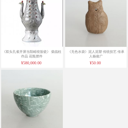
《双头孔雀开屏当阳峪绞胎瓷》 柴战柱
《无色水袋》泥人泥塑 传统技艺 传承
作品 花瓶摆件
人杨俊广
¥580,000.00
¥50.00