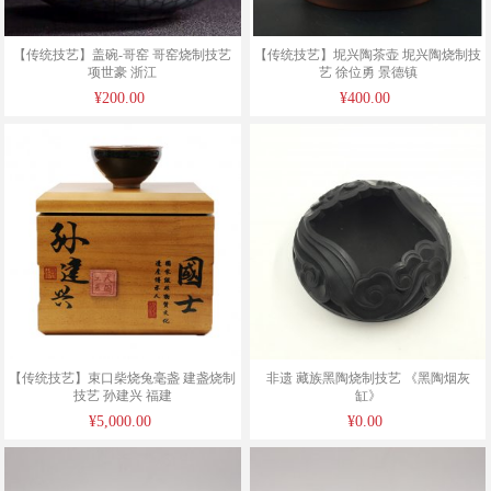
【传统技艺】盖碗-哥窑 哥窑烧制技艺
【传统技艺】坭兴陶茶壶 坭兴陶烧制技
项世豪 浙江
艺 徐位勇 景德镇
¥200.00
¥400.00
【传统技艺】束口柴烧兔毫盏 建盏烧制
非遗 藏族黑陶烧制技艺 《黑陶烟灰
技艺 孙建兴 福建
缸》
¥5,000.00
¥0.00