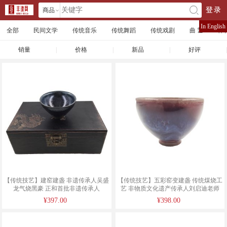
商品
登录
󰄘
店铺
In English
全部
民间文学
传统音乐
传统舞蹈
传统戏剧
曲 艺
体
文章
销量
|
价格
|
新品
|
好评
|
【传统技艺】建窑建盏 非遗传承人吴盛
【传统技艺】五彩窑变建盏 传统煤烧工
龙气烧黑豪 正和首批非遗传承人
艺 非物质文化遗产传承人刘启迪老师
¥397.00
¥398.00