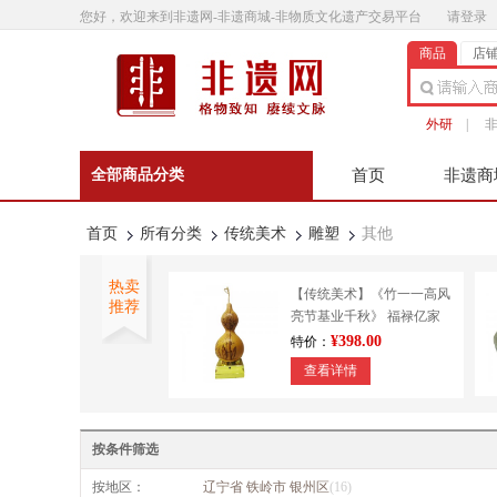
您好，欢迎来到非遗网-非遗商城-非物质文化遗产交易平台
请登录
商品
店
外研
|
全部商品分类
首页
非遗商
非遗微影
联系客
首页
所有分类
传统美术
雕塑
其他
热卖
【传统美术】《竹一一高风
推荐
亮节基业千秋》 福禄亿家
王超葫芦烙画与雕刻 市级
¥398.00
特价：
非物质文化遗产 山东枣庄
查看详情
非遗 《蜜蜡手串》 抚顺蜜
蜡雕刻
按条件筛选
¥0.00
特价：
按地区：
辽宁省 铁岭市 银州区
(16)
查看详情