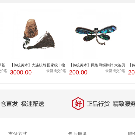
节基
【传统美术】大连核雕 国家级非物
【传统美术】贝雕 蝴蝶胸针 大连贝
【传
质文化遗产 国家...
雕技艺 省级 非...
刻技
交0笔
最新成交0笔
最新成交0笔
3000.00
200.00
20
支付方式
售后服务
特