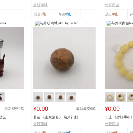
化遗产 国家...
艺 省级 非...
外研商城
外研商城
成交
0笔
评论
0笔
成交
0笔
¥0.00
¥0.00
最新成交
0
笔
最新成交
0
笔
技艺
非遗 《山水清音》 葫芦针刺
非遗 《蜜蜡手串
外研商城
外研商城