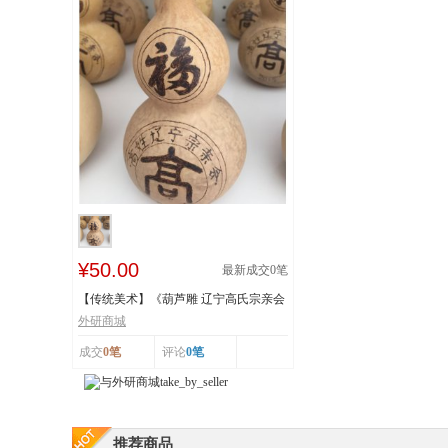
¥50.00
最新成交
0
笔
【传统美术】《葫芦雕 辽宁高氏宗亲会
福》雕塑
外研商城
成交
0笔
评论
0笔
推荐商品