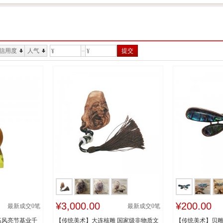
信用度
人气
提交
¥
¥
¥3,000.00
¥200.00
最新成交
0
笔
最新成交
0
笔
高风亮节基业千
【传统美术】大连核雕 国家级非物质文
【传统美术】贝雕