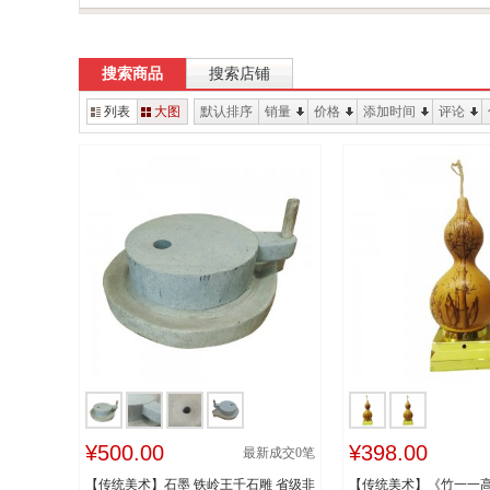
搜索商品
搜索店铺
列表
大图
默认排序
销量
价格
添加时间
评论
¥500.00
¥398.00
最新成交
0
笔
【传统美术】石墨 铁岭王千石雕 省级非
【传统美术】《竹一一