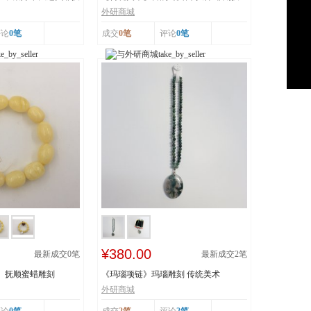
艺 非遗网 辽宁
外研商城
评论
0笔
成交
0笔
评论
0笔
¥380.00
最新成交
0
笔
最新成交
2
笔
》 抚顺蜜蜡雕刻
《玛瑙项链》玛瑙雕刻 传统美术
外研商城