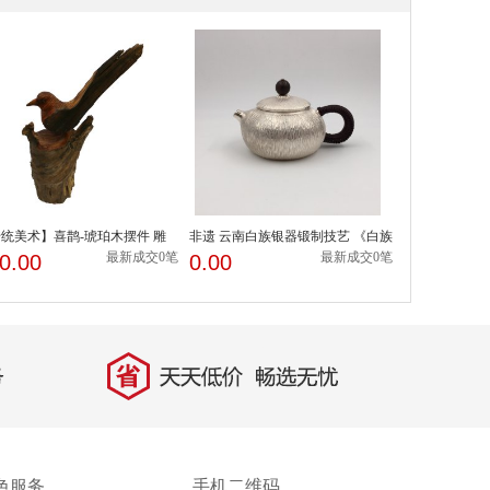
统美术】喜鹊-琥珀木摆件 雕
非遗 云南白族银器锻制技艺 《白族
艺 非遗网 辽宁
银壶》
最新成交0笔
最新成交0笔
0.00
0.00
色服务
手机二维码