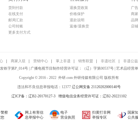
货到付款
退换货政策
广
在线支付
价格保护
商
邮局汇款
退款说明
品
公司转账
返修/退换货
店
更多支付方式
心
|
商家入驻
|
营销中心
|
掌上非遗
|
销售联盟
|
非遗社区
|
非遗公益
字第P_014号 | 广播电视节目制作经营许可证：（辽）字第00537号 | 艺术品经营单位备案
Copyright © 2016 - 2022 外研.com 外研传媒有限公司 版权所有
违法和不良信息举报电话：12377
辽公网安备 21120202000140号
辽ICP备：辽B2-20170127-3
增值电信业务经营许可证：辽B2-20221102
络警察
网上有害信
电子
扫黄打非网
国家
醒您
息举报中心
营业执照
举报专区
公共