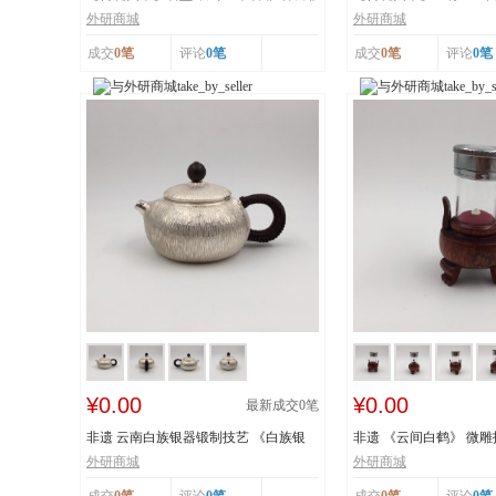
物质文化遗...
秋》 福禄亿家...
外研商城
外研商城
成交
0笔
评论
0笔
成交
0笔
评论
0笔
¥0.00
¥0.00
最新成交
0
笔
非遗 云南白族银器锻制技艺 《白族银
非遗 《云间白鹤》 微雕
壶》
外研商城
外研商城