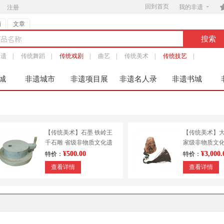
回到首页

我的非遗
注册
铺
文章
非遗
|
传统舞蹈
|
传统戏剧
|
曲艺
|
传统美术
|
传统技艺
|
城
非遗城市
非遗项目展
非遗名人录
非遗书城
服
【传统美术】石墨 铁岭王
【传统美术】大
千石雕 省级非物质文化遗
家级非物质文化
产 辽宁省铁岭市
级传承人：韩
¥500.00
¥3,000.
特价：
特价：
查看详情
查看详情