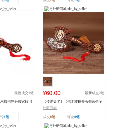
评论
0笔
成交
2笔
评论
2笔
¥60.00
最新成交
1
笔
最新成交
0
笔
桃木核桃斧头搬家镇宅
【传统美术】《桃木核桃斧头搬家镇宅
辟邪斧子挂件大...
外研商城
评论
1笔
成交
0笔
评论
0笔