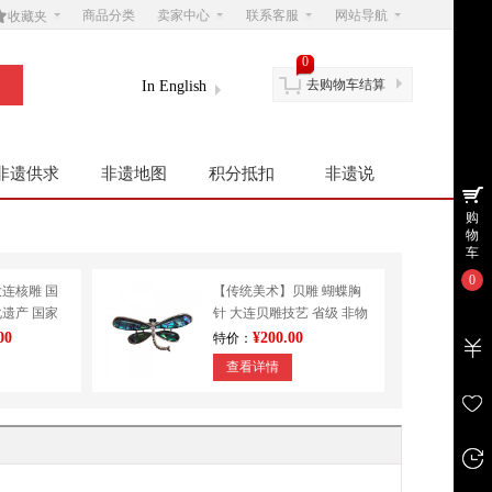

商品分类
卖家中心
联系客服
网站导航
收藏夹
0
去购物车结算
In English
非遗供求
非遗地图
积分抵扣
非遗说
购
物
车
0
连核雕 国
【传统美术】贝雕 蝴蝶胸
遗产 国家
针 大连贝雕技艺 省级 非物
志耀
质文化遗产
00
¥200.00
特价：
查看详情