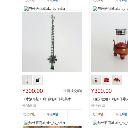
成交
0笔
评论
0笔
成交
0笔
评论
0笔
¥300.00
¥300.00
最新成交
0
笔
《水滴吊坠》玛瑙雕刻 传统美术
《象牙微雕》雕刻 传承
外研商城
外研商城
成交
0笔
评论
0笔
成交
0笔
评论
0笔