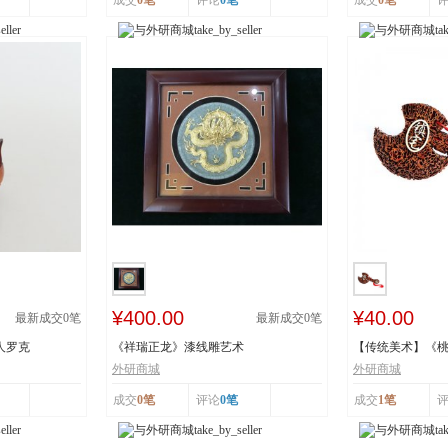
成交
0笔
评论
0笔
成交
0笔
¥400.00
¥40.00
最新成交
0
笔
最新成交
0
笔
人罗克
《祥瑞正龙》漆线雕艺术
【传统美术】《
辟邪斧子挂件小...
外研商城
外研商城
成交
0笔
评论
0笔
成交
1笔