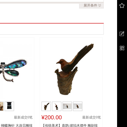
展开
条件
¥200.00
最新成交
0
笔
最新成交
0
笔
 蝴蝶胸针 大连贝雕技
【传统美术】喜鹊-琥珀木摆件 雕刻技