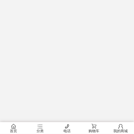
󰂠
󰂦
󰄫
󰂟
󰂢
首页
分类
电话
购物车
我的商城