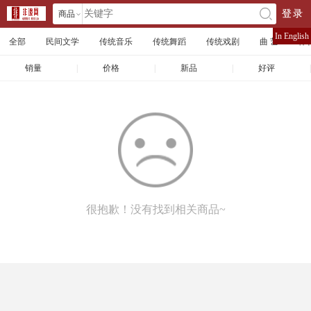
商品
登录
󰄘
店铺
In English
全部
民间文学
传统音乐
传统舞蹈
传统戏剧
曲 艺
体
文章
销量
|
价格
|
新品
|
好评
|
很抱歉！没有找到相关商品~