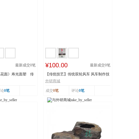
¥100.00
最新成交
0
笔
最新成交
0
笔
桃花面》寿光面塑 传
【传统技艺】传统双轮风车 风车制作技
..
艺 传承人：刘...
外研商城
评论
0笔
成交
0笔
评论
0笔