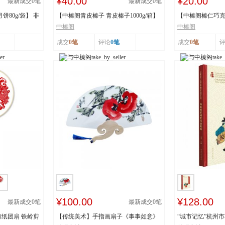
¥40.00
¥20.00
最新成交
0
笔
最新成交
0
笔
80g/袋】 非
【中榛阁青皮榛子 青皮榛子1000g/箱】
【中榛阁榛仁巧克力
非遗工艺 清...
罐】 非遗工艺 ...
中榛阁
中榛阁
成交
0笔
评论
0笔
成交
0笔
¥100.00
¥128.00
最新成交
0
笔
最新成交
0
笔
纸团扇 铁岭剪
【传统美术】手指画扇子《事事如意》
“城市记忆”杭州