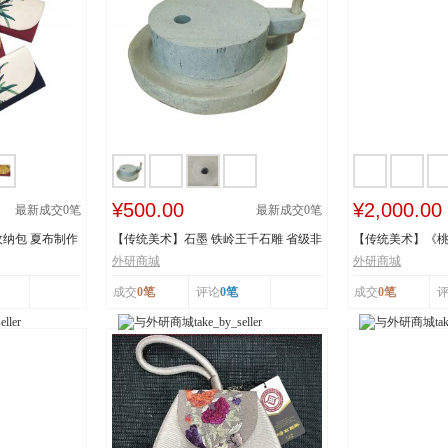
¥500.00
¥2,000.00
最新成交
0
笔
最新成交
0
笔
纳包 夏布制作
【传统美术】石墨 铁岭王千石雕 省级非
【传统美术】《
物质文化遗...
承人：王建美 市.
外研商城
外研商城
成交
0笔
评论
0笔
成交
0笔