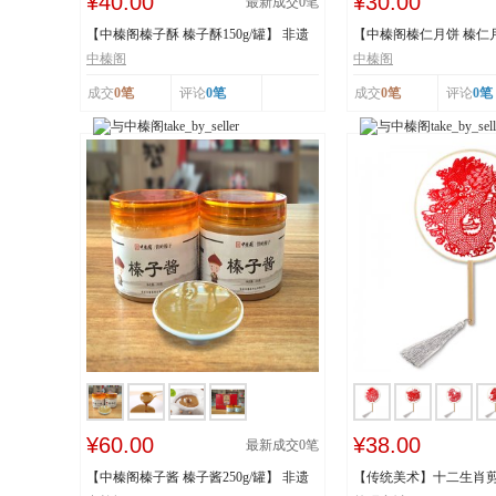
¥40.00
¥30.00
最新成交
0
笔
【中榛阁榛子酥 榛子酥150g/罐】 非遗
【中榛阁榛仁月饼 榛仁月饼
工艺 榛香浓...
遗工艺 榛香...
中榛阁
中榛阁
成交
0笔
评论
0笔
成交
0笔
评论
0笔
¥60.00
¥38.00
最新成交
0
笔
【中榛阁榛子酱 榛子酱250g/罐】 非遗
【传统美术】十二生肖剪