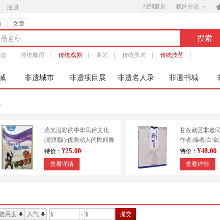
回到首页

我的非遗
注册
铺
文章
非遗
|
传统舞蹈
|
传统戏剧
|
曲艺
|
传统美术
|
传统技艺
|
城
非遗城市
非遗项目展
非遗名人录
非遗书城
服
艺
流光溢彩的中华民俗文化
甘孜藏区非遗
(彩图版):优美动人的民间舞
作者:编者:白渝
蹈 9787553451213
出版社:四川大
¥25.00
¥48.00
特价：
特价：
查看详情
查看详情
信用度
人气
提交
¥
¥