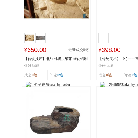
¥650.00
¥398.00
最新成交
0
笔
【传统技艺】北张村楮皮纸张 楮皮纸制
【传统美术】《竹一一
作技艺 国...
秋》 福禄亿家...
外研商城
外研商城
成交
0笔
评论
0笔
成交
0笔
评论
0笔