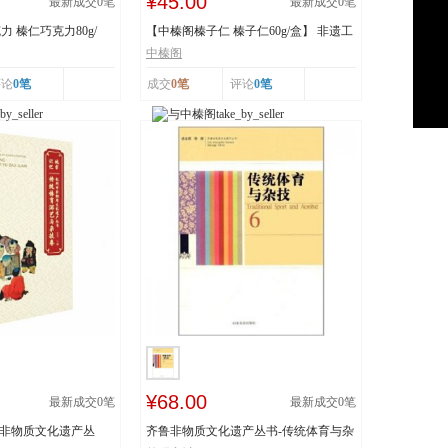
¥45.00
最新成交
0
笔
最新成交
0
笔
 榛仁巧克力80g/
【中榛阁榛子仁 榛子仁60g/盒】 非遗工
艺 榛香浓郁
中榛阁
评论
0笔
成交
0笔
评论
0笔
¥68.00
最新成交
0
笔
最新成交
0
笔
市非物质文化遗产丛
齐鲁非物质文化遗产丛书-传统体育与杂