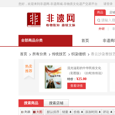
您好，欢迎来到非遗网-非遗商城-非物质文化遗产交易平台
请登录
商品
店
外研
|
全部商品分类
首页
非遗商
非遗微影
联系客
首页
所有分类
传统技艺
织染缝纫
香云沙染整技
热卖
流光溢彩的中华民俗文化
推荐
（彩图版）《白蛇传传说》
9787553450643
¥25.00
特价：
查看详情
外研书店 正宗澄泥砚 传统
技艺 造纸印刷 装帧
搜索商品
搜索店铺
¥610.00
特价：
列表
大图
默认排序
销量
价格
添加时间
评论
查看详情