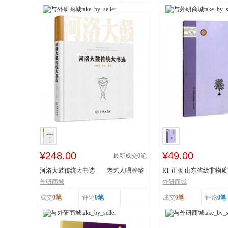
¥248.00
¥49.00
最新成交
0
笔
河洛大鼓传统大书选 老艺人唱腔整
RT 正版 山东省级非物
理 采撷民间...
读本:下:传统舞...
外研商城
外研商城
成交
0笔
评论
0笔
成交
0笔
评论
0笔