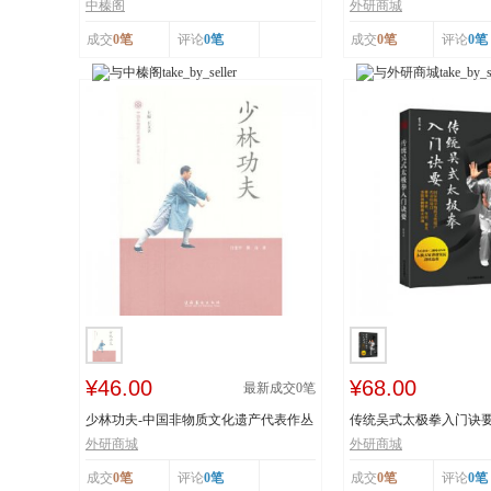
工艺 榛香浓...
纸 市级非物...
中榛阁
外研商城
成交
0笔
评论
0笔
成交
0笔
评论
0笔
¥46.00
¥68.00
最新成交
0
笔
少林功夫-中国非物质文化遗产代表作丛
传统吴式太极拳入门诀
书
击、穴位、意...
外研商城
外研商城
成交
0笔
评论
0笔
成交
0笔
评论
0笔