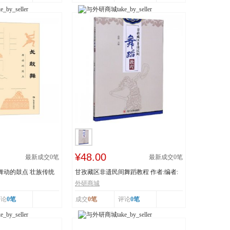
¥48.00
最新成交
0
笔
最新成交
0
笔
 舞动的鼓点 壮族传统
甘孜藏区非遗民间舞蹈教程 作者:编者:
白渝|责编:蒋...
外研商城
评论
0笔
成交
0笔
评论
0笔