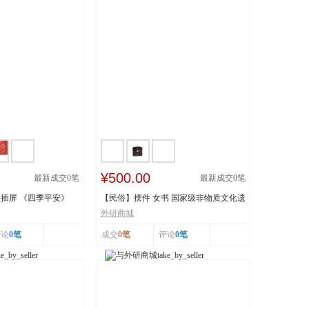
¥500.00
最新成交
0
笔
最新成交
0
笔
插屏 《四季平安》
【民俗】摆件 女书 国家级非物质文化遗
产 湖南...
外研商城
评论
0笔
成交
0笔
评论
0笔