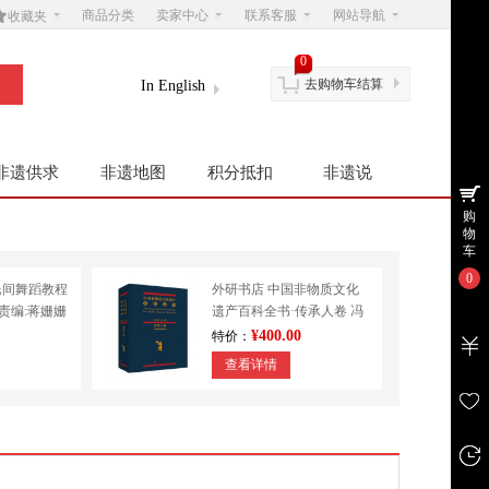

商品分类
卖家中心
联系客服
网站导航
收藏夹
0
去购物车结算
In English
非遗供求
非遗地图
积分抵扣
非遗说
购
物
车
0
民间舞蹈教程
外研书店 中国非物质文化
|责编:蒋姗姗
遗产百科全书·传承人卷 冯
学
骥才 民间文学 其他
¥400.00
特价：
查看详情