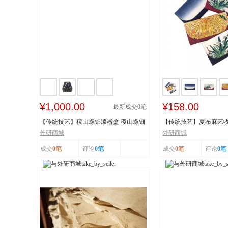
¥1,000.00
¥158.00
最新成交
0
笔
【传统技艺】稷山螺钿漆器盒 稷山螺钿
【传统技艺】夏布麻艺收
漆器髹饰技...
技艺 国家级...
外研商城
外研商城
成交
0笔
评论
0笔
成交
0笔
评论
0笔