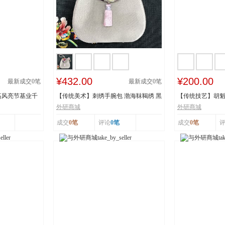
¥432.00
¥200.00
最新成交
0
笔
最新成交
0
笔
高风亮节基业千
【传统美术】刺绣手腕包 渤海靺鞨绣 黑
【传统技艺】胡魁
龙江省牡丹...
阳胡魁章制...
外研商城
外研商城
成交
0笔
评论
0笔
成交
0笔