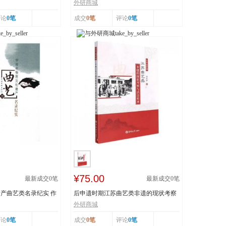
..
技 王丕琢 山...
外研商城
评论
0笔
成交
0笔
评论
0笔
¥75.00
最新成交
0
笔
最新成交
0
笔
产曲艺类名录纪实 作
后申遗时期江苏曲艺类非遗的现状考察
与活态传承 978...
外研商城
评论
0笔
成交
0笔
评论
0笔