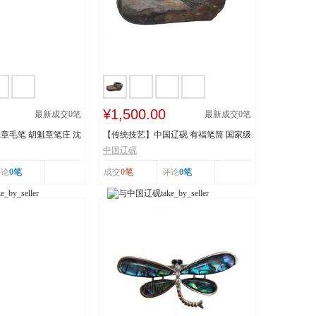
¥1,500.00
最新成交
0
笔
最新成交
0
笔
章毛笔 胡魁章笔庄 沈
【传统技艺】中国辽砚 有福笔筒 国家级
非物质文化遗...
中国辽砚
评论
0笔
成交
0笔
评论
0笔