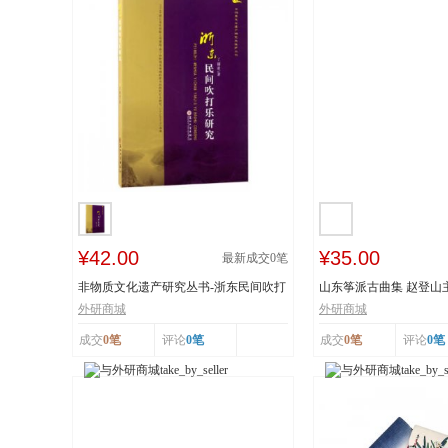
¥42.00
¥35.00
最新成交
0
笔
非物质文化遗产研究丛书-浙东民间吹打
山东筝派古曲集 赵登山
乐研究 作...
文化遗产 上...
外研商城
外研商城
成交
0笔
评论
0笔
成交
0笔
评论
0笔