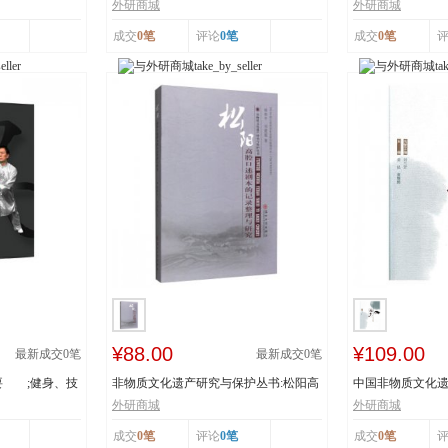
辽宁省级非物...
书：传统体育游艺.
外研商城
外研商城
成交
0笔
评论
0笔
成交
0笔
¥88.00
¥109.00
最新成交
0
笔
最新成交
0
笔
要 ;健身、技
非物质文化遗产研究与保护丛书:松阳高
中国非物质文化遗
腔口述剧本的...
者:姜昆,董耀...
外研商城
外研商城
成交
0笔
评论
0笔
成交
0笔