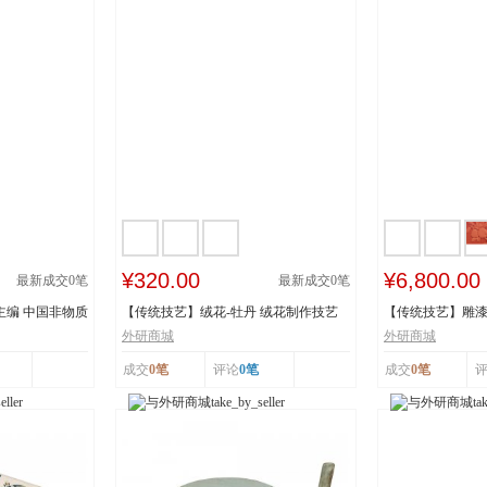
¥320.00
¥6,800.00
最新成交
0
笔
最新成交
0
笔
主编 中国非物质
【传统技艺】绒花-牡丹 绒花制作技艺
【传统技艺】雕漆
市级非物质...
《繁花似锦》 ...
外研商城
外研商城
成交
0笔
评论
0笔
成交
0笔