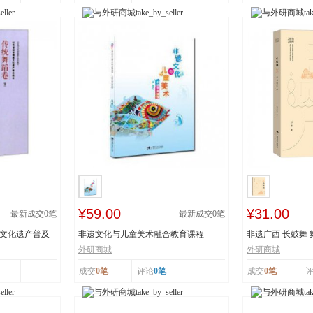
¥59.00
¥31.00
最新成交
0
笔
最新成交
0
笔
质文化遗产普及
非遗文化与儿童美术融合教育课程——
非遗广西 长鼓舞
以深圳鱼灯舞为...
舞蹈瑶族舞蹈...
外研商城
外研商城
成交
0笔
评论
0笔
成交
0笔