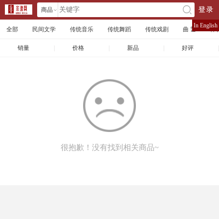
商品
登录
󰄘
店铺
In English
全部
民间文学
传统音乐
传统舞蹈
传统戏剧
曲 艺
体
文章
销量
|
价格
|
新品
|
好评
|
很抱歉！没有找到相关商品~