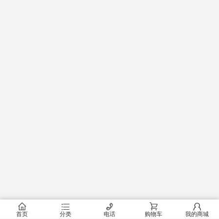
󰂠
󰂦
󰄫
󰂟
󰂢
首页
分类
电话
购物车
我的商城