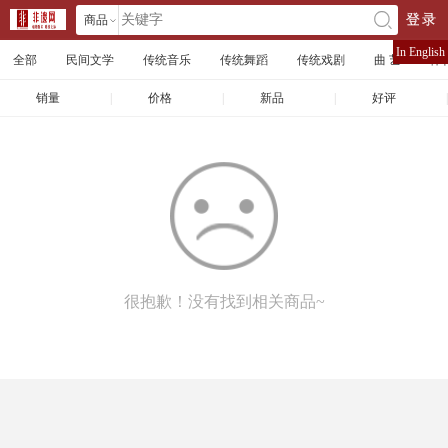
商品
登录
󰄘
店铺
In English
全部
民间文学
传统音乐
传统舞蹈
传统戏剧
曲 艺
体
文章
销量
|
价格
|
新品
|
好评
|
很抱歉！没有找到相关商品~