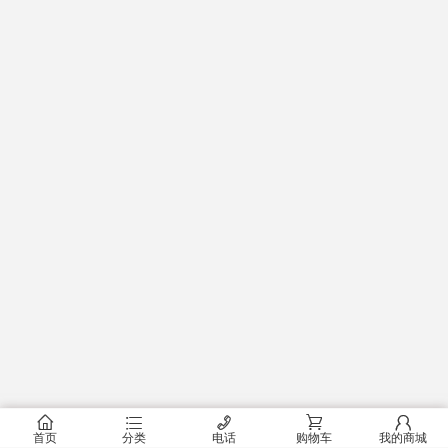
󰂠
󰂦
󰄫
󰂟
󰂢
首页
分类
电话
购物车
我的商城