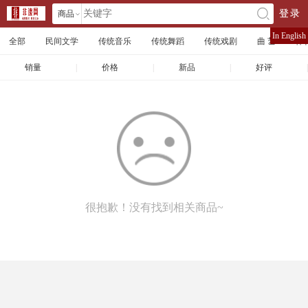
商品
登录
󰄘
店铺
In English
全部
民间文学
传统音乐
传统舞蹈
传统戏剧
曲 艺
体
文章
销量
|
价格
|
新品
|
好评
|
很抱歉！没有找到相关商品~