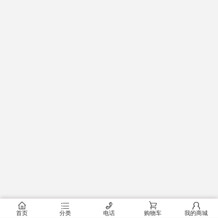
󰂠
󰂦
󰄫
󰂟
󰂢
首页
分类
电话
购物车
我的商城