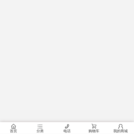
󰂠
󰂦
󰄫
󰂟
󰂢
首页
分类
电话
购物车
我的商城