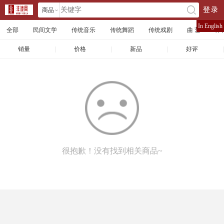
商品
登录
󰄘
店铺
In English
全部
民间文学
传统音乐
传统舞蹈
传统戏剧
曲 艺
体
文章
销量
|
价格
|
新品
|
好评
|
很抱歉！没有找到相关商品~