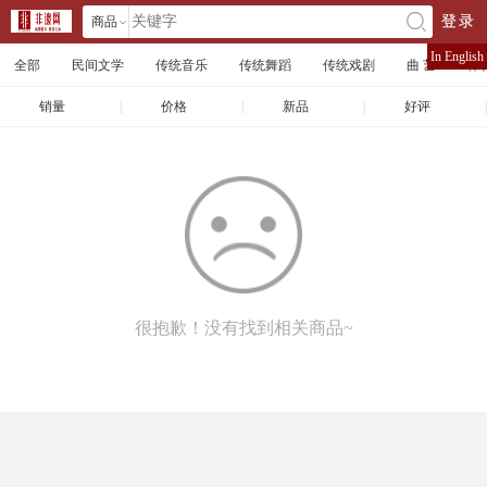
商品
登录
󰄘
店铺
In English
全部
民间文学
传统音乐
传统舞蹈
传统戏剧
曲 艺
体
文章
销量
|
价格
|
新品
|
好评
|
很抱歉！没有找到相关商品~