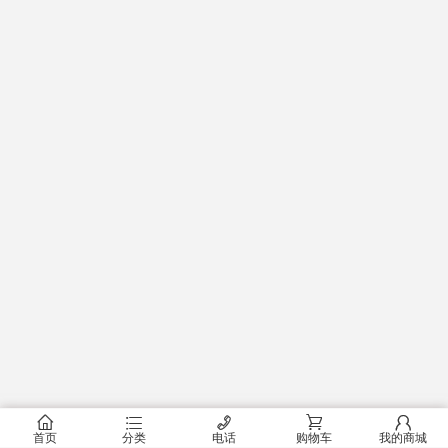
󰂠
󰂦
󰄫
󰂟
󰂢
首页
分类
电话
购物车
我的商城