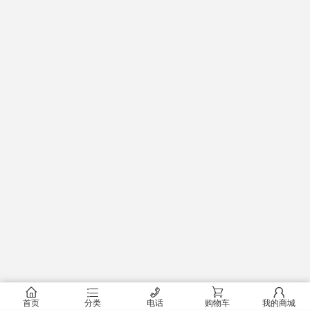
󰂠
󰂦
󰄫
󰂟
󰂢
首页
分类
电话
购物车
我的商城