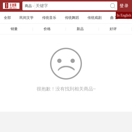
商品
登录
󰄘
店铺
In English
全部
民间文学
传统音乐
传统舞蹈
传统戏剧
曲 艺
体
文章
销量
|
价格
|
新品
|
好评
|
很抱歉！没有找到相关商品~