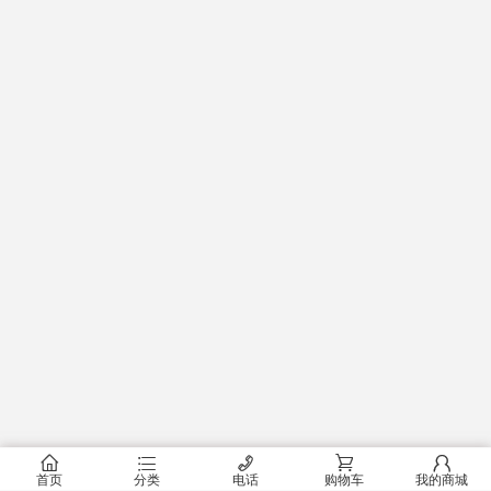
󰂠
󰂦
󰄫
󰂟
󰂢
首页
分类
电话
购物车
我的商城