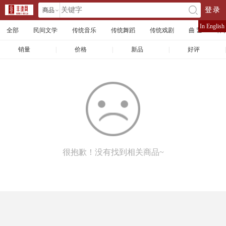
商品
登录
󰄘
店铺
In English
全部
民间文学
传统音乐
传统舞蹈
传统戏剧
曲 艺
体
文章
销量
|
价格
|
新品
|
好评
|
很抱歉！没有找到相关商品~