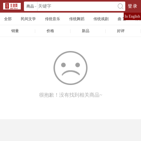
商品
登录
󰄘
店铺
In English
全部
民间文学
传统音乐
传统舞蹈
传统戏剧
曲 艺
体
文章
销量
|
价格
|
新品
|
好评
|
很抱歉！没有找到相关商品~