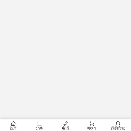
󰂠
󰂦
󰄫
󰂟
󰂢
首页
分类
电话
购物车
我的商城