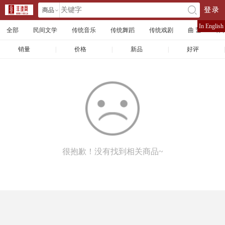
商品
登录
󰄘
店铺
In English
全部
民间文学
传统音乐
传统舞蹈
传统戏剧
曲 艺
体
文章
销量
|
价格
|
新品
|
好评
|
很抱歉！没有找到相关商品~