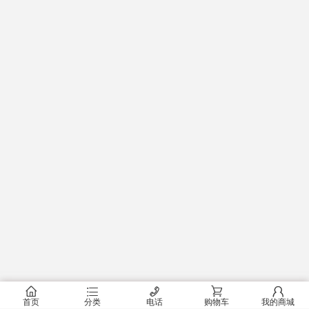
󰂠
󰂦
󰄫
󰂟
󰂢
首页
分类
电话
购物车
我的商城