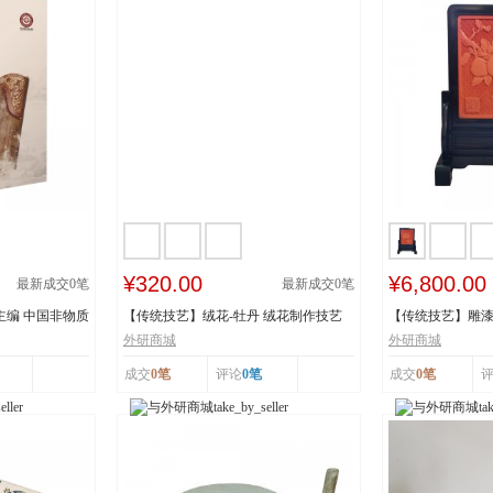
¥320.00
¥6,800.00
最新成交
0
笔
最新成交
0
笔
主编 中国非物质
【传统技艺】绒花-牡丹 绒花制作技艺
【传统技艺】雕漆
市级非物质...
《繁花似锦》 ...
外研商城
外研商城
成交
0笔
评论
0笔
成交
0笔