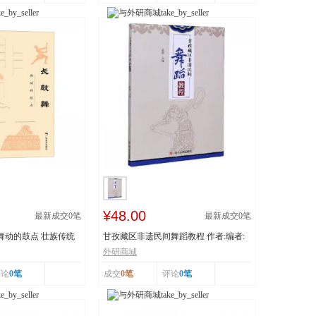
¥48.00
最新成交
0
笔
最新成交
0
笔
 舞动的鼓点 壮族传统
甘孜藏区非遗民间舞蹈教程 作者:编者:
白渝|责编:蒋...
外研商城
评论
0笔
成交
0笔
评论
0笔