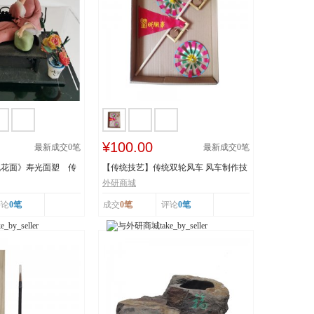
¥100.00
最新成交
0
笔
最新成交
0
笔
桃花面》寿光面塑 传
【传统技艺】传统双轮风车 风车制作技
..
艺 传承人：刘...
外研商城
评论
0笔
成交
0笔
评论
0笔