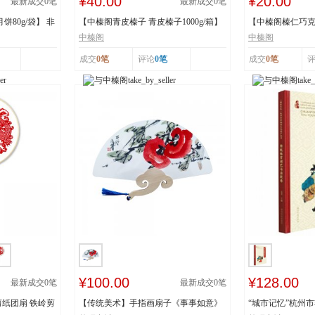
¥40.00
¥20.00
最新成交
0
笔
最新成交
0
笔
80g/袋】 非
【中榛阁青皮榛子 青皮榛子1000g/箱】
【中榛阁榛仁巧克力
非遗工艺 清...
罐】 非遗工艺 ...
中榛阁
中榛阁
成交
0笔
评论
0笔
成交
0笔
¥100.00
¥128.00
最新成交
0
笔
最新成交
0
笔
纸团扇 铁岭剪
【传统美术】手指画扇子《事事如意》
“城市记忆”杭州