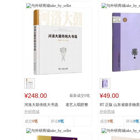
¥248.00
¥49.00
最新成交
0
笔
河洛大鼓传统大书选 老艺人唱腔整
RT 正版 山东省级非物
理 采撷民间...
读本:下:传统舞...
外研商城
外研商城
成交
0笔
评论
0笔
成交
0笔
评论
0笔