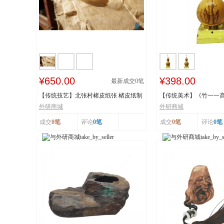
¥650.00
¥398.00
最新成交
0
笔
【传统技艺】北张村楮皮纸张 楮皮纸制
【传统美术】《竹一一
作技艺 国...
秋》 福禄亿家...
外研商城
外研商城
成交
0笔
评论
0笔
成交
0笔
评论
0笔