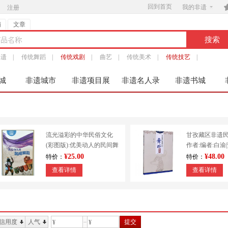
回到首页

我的非遗
注册
铺
文章
非遗
|
传统舞蹈
|
传统戏剧
|
曲艺
|
传统美术
|
传统技艺
|
城
非遗城市
非遗项目展
非遗名人录
非遗书城
服
流光溢彩的中华民俗文化
甘孜藏区非遗
(彩图版):优美动人的民间舞
作者:编者:白渝
蹈 9787553451213
出版社:四川大
¥25.00
¥48.00
特价：
特价：
查看详情
查看详情
信用度
人气
提交
¥
¥