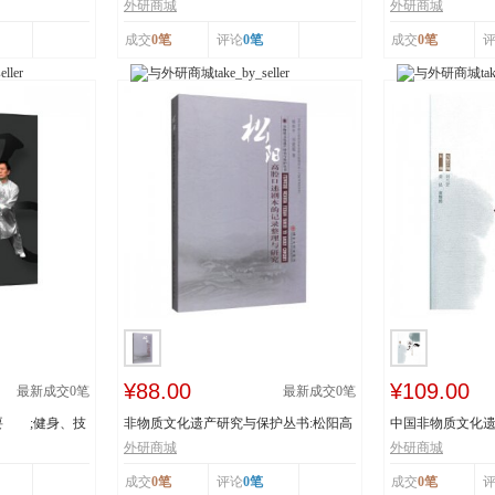
辽宁省级非物...
书：传统体育游艺.
外研商城
外研商城
成交
0笔
评论
0笔
成交
0笔
¥88.00
¥109.00
最新成交
0
笔
最新成交
0
笔
要 ;健身、技
非物质文化遗产研究与保护丛书:松阳高
中国非物质文化遗
腔口述剧本的...
者:姜昆,董耀...
外研商城
外研商城
成交
0笔
评论
0笔
成交
0笔