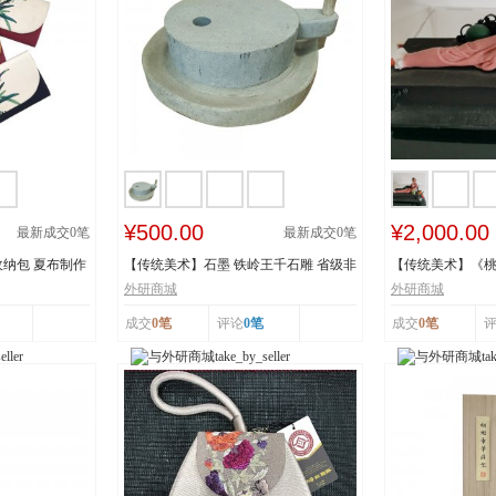
¥500.00
¥2,000.00
最新成交
0
笔
最新成交
0
笔
纳包 夏布制作
【传统美术】石墨 铁岭王千石雕 省级非
【传统美术】《
物质文化遗...
承人：王建美 市.
外研商城
外研商城
成交
0笔
评论
0笔
成交
0笔