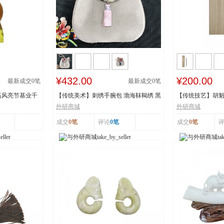
¥432.00
¥200.00
最新成交
0
笔
最新成交
0
笔
高风亮节基业千
【传统美术】刺绣手腕包 渤海靺鞨绣 黑
【传统技艺】胡魁
龙江省牡丹...
阳胡魁章制...
外研商城
外研商城
成交
0笔
评论
0笔
成交
0笔