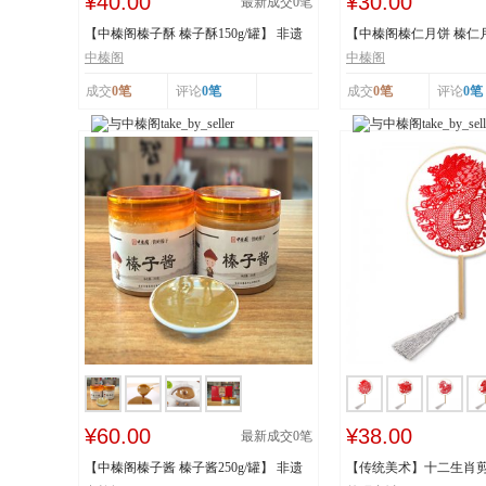
¥40.00
¥30.00
最新成交
0
笔
【中榛阁榛子酥 榛子酥150g/罐】 非遗
【中榛阁榛仁月饼 榛仁月饼
工艺 榛香浓...
遗工艺 榛香...
中榛阁
中榛阁
成交
0笔
评论
0笔
成交
0笔
评论
0笔
¥60.00
¥38.00
最新成交
0
笔
【中榛阁榛子酱 榛子酱250g/罐】 非遗
【传统美术】十二生肖剪