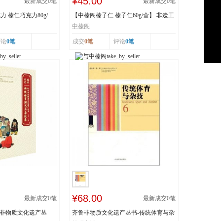
¥45.00
最新成交
0
笔
最新成交
0
笔
 榛仁巧克力80g/
【中榛阁榛子仁 榛子仁60g/盒】 非遗工
艺 榛香浓郁
中榛阁
评论
0笔
成交
0笔
评论
0笔
¥68.00
最新成交
0
笔
最新成交
0
笔
市非物质文化遗产丛
齐鲁非物质文化遗产丛书-传统体育与杂