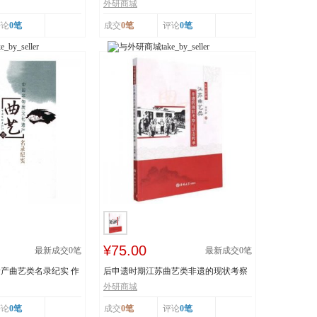
..
技 王丕琢 山...
外研商城
评论
0笔
成交
0笔
评论
0笔
¥75.00
最新成交
0
笔
最新成交
0
笔
产曲艺类名录纪实 作
后申遗时期江苏曲艺类非遗的现状考察
与活态传承 978...
外研商城
评论
0笔
成交
0笔
评论
0笔