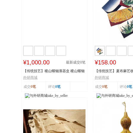
¥1,000.00
¥158.00
最新成交
0
笔
【传统技艺】稷山螺钿漆器盒 稷山螺钿
【传统技艺】夏布麻艺收
漆器髹饰技...
技艺 国家级...
外研商城
外研商城
成交
0笔
评论
0笔
成交
0笔
评论
0笔