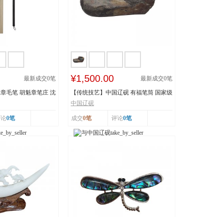
¥1,500.00
最新成交
0
笔
最新成交
0
笔
章毛笔 胡魁章笔庄 沈
【传统技艺】中国辽砚 有福笔筒 国家级
非物质文化遗...
中国辽砚
评论
0笔
成交
0笔
评论
0笔