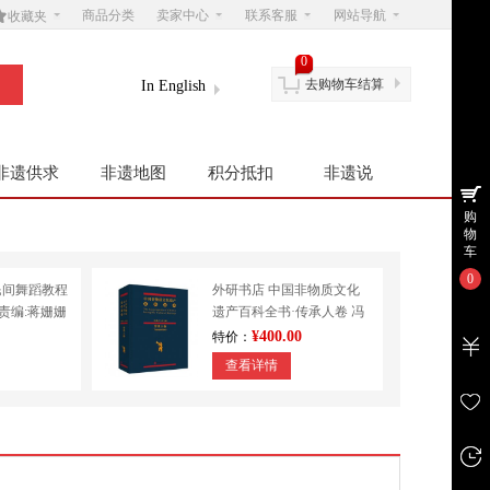

商品分类
卖家中心
联系客服
网站导航
收藏夹
0
去购物车结算
In English
非遗供求
非遗地图
积分抵扣
非遗说
购
物
车
0
民间舞蹈教程
外研书店 中国非物质文化
|责编:蒋姗姗
遗产百科全书·传承人卷 冯
学
骥才 民间文学 其他
¥400.00
特价：
查看详情