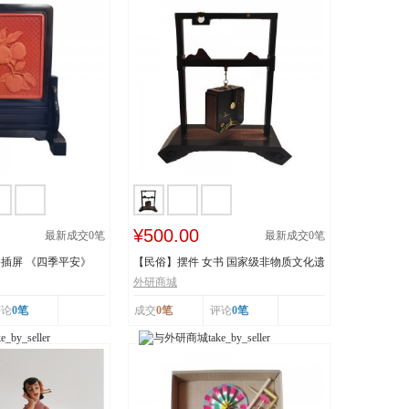
¥500.00
最新成交
0
笔
最新成交
0
笔
插屏 《四季平安》
【民俗】摆件 女书 国家级非物质文化遗
产 湖南...
外研商城
评论
0笔
成交
0笔
评论
0笔