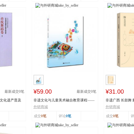
¥59.00
¥31.00
最新成交
0
笔
最新成交
0
笔
质文化遗产普及
非遗文化与儿童美术融合教育课程——
非遗广西 长鼓舞
以深圳鱼灯舞为...
舞蹈瑶族舞蹈...
外研商城
外研商城
成交
0笔
评论
0笔
成交
0笔