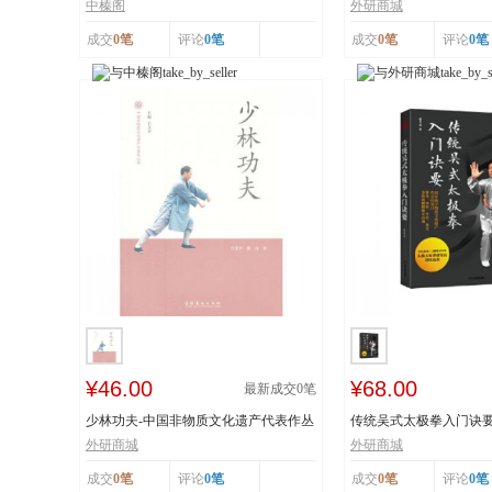
工艺 榛香浓...
纸 市级非物...
中榛阁
外研商城
成交
0笔
评论
0笔
成交
0笔
评论
0笔
¥46.00
¥68.00
最新成交
0
笔
少林功夫-中国非物质文化遗产代表作丛
传统吴式太极拳入门诀
书
击、穴位、意...
外研商城
外研商城
成交
0笔
评论
0笔
成交
0笔
评论
0笔