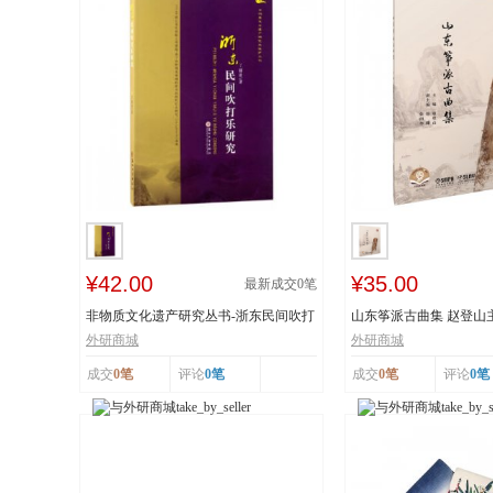
¥42.00
¥35.00
最新成交
0
笔
非物质文化遗产研究丛书-浙东民间吹打
山东筝派古曲集 赵登山
乐研究 作...
文化遗产 上...
外研商城
外研商城
成交
0笔
评论
0笔
成交
0笔
评论
0笔