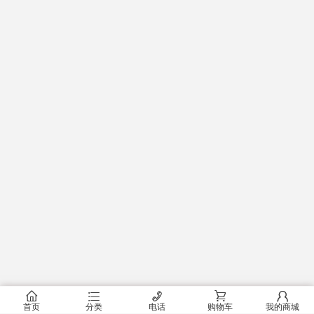
󰂠
󰂦
󰄫
󰂟
󰂢
首页
分类
电话
购物车
我的商城