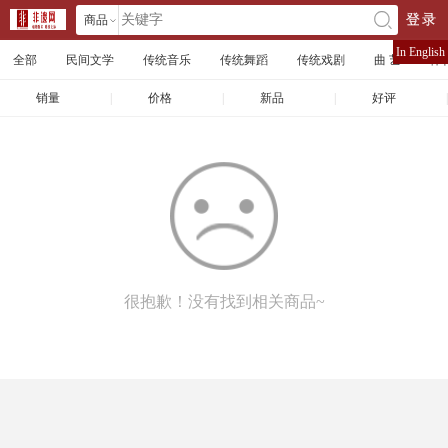
商品
登录
󰄘
店铺
In English
全部
民间文学
传统音乐
传统舞蹈
传统戏剧
曲 艺
体
文章
销量
|
价格
|
新品
|
好评
|
很抱歉！没有找到相关商品~