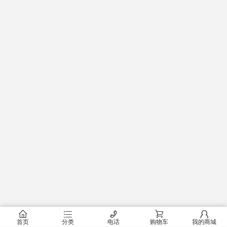
󰂠
󰂦
󰄫
󰂟
󰂢
首页
分类
电话
购物车
我的商城