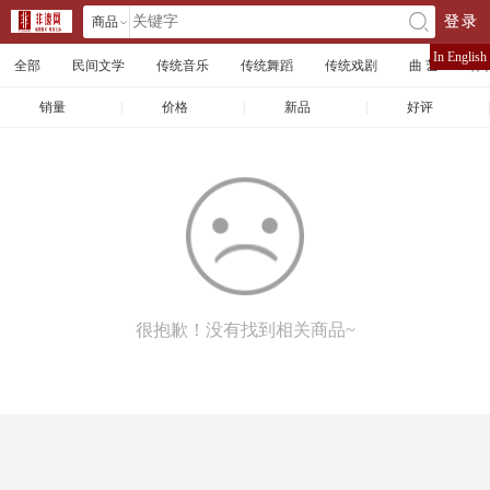
商品
登录
󰄘
店铺
In English
全部
民间文学
传统音乐
传统舞蹈
传统戏剧
曲 艺
体
文章
销量
|
价格
|
新品
|
好评
|
很抱歉！没有找到相关商品~