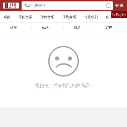
商品
登录
󰄘
店铺
In English
全部
民间文学
传统音乐
传统舞蹈
传统戏剧
曲 艺
体
文章
销量
|
价格
|
新品
|
好评
|
很抱歉！没有找到相关商品~