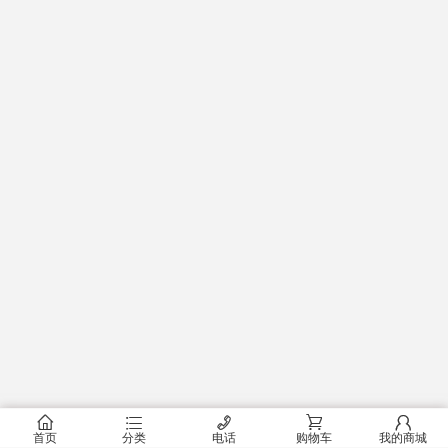
󰂠
󰂦
󰄫
󰂟
󰂢
首页
分类
电话
购物车
我的商城