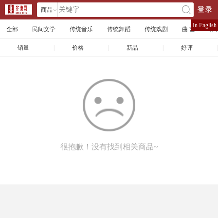
商品
登录
󰄘
店铺
In English
全部
民间文学
传统音乐
传统舞蹈
传统戏剧
曲 艺
体
文章
销量
|
价格
|
新品
|
好评
|
很抱歉！没有找到相关商品~