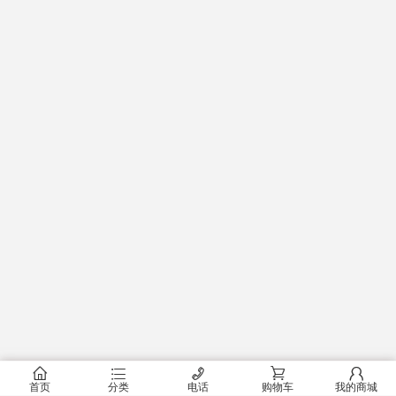
󰂠
󰂦
󰄫
󰂟
󰂢
首页
分类
电话
购物车
我的商城