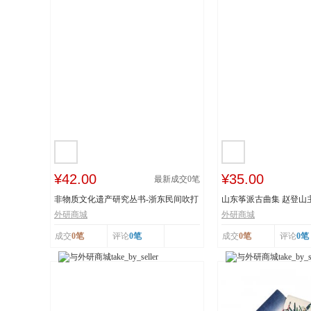
¥42.00
¥35.00
最新成交
0
笔
非物质文化遗产研究丛书-浙东民间吹打
山东筝派古曲集 赵登山
乐研究 作...
文化遗产 上...
外研商城
外研商城
成交
0笔
评论
0笔
成交
0笔
评论
0笔