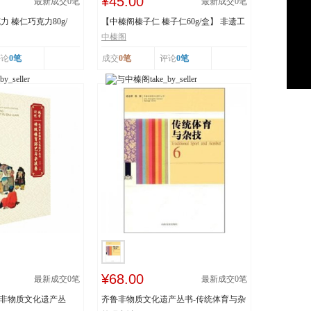
¥45.00
最新成交
0
笔
最新成交
0
笔
 榛仁巧克力80g/
【中榛阁榛子仁 榛子仁60g/盒】 非遗工
艺 榛香浓郁
中榛阁
评论
0笔
成交
0笔
评论
0笔
¥68.00
最新成交
0
笔
最新成交
0
笔
市非物质文化遗产丛
齐鲁非物质文化遗产丛书-传统体育与杂