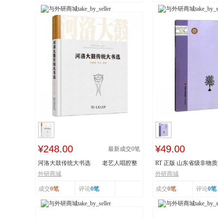
¥248.00
¥49.00
最新成交
0
笔
河洛大鼓传统大书选 老艺人唱腔整
RT 正版 山东省级非物
理 采撷民间...
读本:下:传统舞...
外研商城
外研商城
成交
0笔
评论
0笔
成交
0笔
评论
0笔