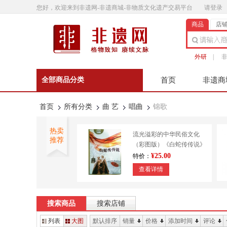
您好，欢迎来到非遗网-非遗商城-非物质文化遗产交易平台
请登录
商品
店
外研
|
全部商品分类
首页
非遗商
非遗微影
联系客
首页
所有分类
曲 艺
唱曲
锦歌
热卖
流光溢彩的中华民俗文化
推荐
（彩图版）《白蛇传传说》
9787553450643
¥25.00
特价：
查看详情
外研书店 正宗澄泥砚 传统
技艺 造纸印刷 装帧
搜索商品
搜索店铺
¥610.00
特价：
列表
大图
默认排序
销量
价格
添加时间
评论
查看详情