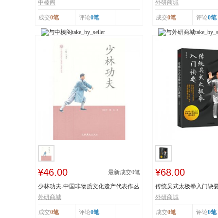
工艺 榛香浓...
纸 市级非物...
中榛阁
外研商城
成交
0笔
评论
0笔
成交
0笔
评论
0笔
¥46.00
¥68.00
最新成交
0
笔
少林功夫-中国非物质文化遗产代表作丛
传统吴式太极拳入门诀
书
击、穴位、意...
外研商城
外研商城
成交
0笔
评论
0笔
成交
0笔
评论
0笔