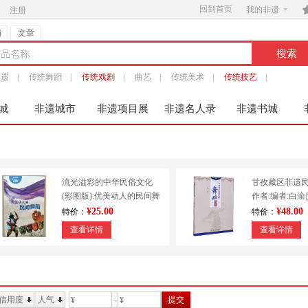
回到首页

我的非遗
注册
铺
文章
非遗
|
传统舞蹈
|
传统戏剧
|
曲艺
|
传统美术
|
传统技艺
|
城
非遗城市
非遗项目展
非遗名人录
非遗书城
服
流光溢彩的中华民俗文化
甘孜藏区非遗
(彩图版):优美动人的民间舞
作者:编者:白渝
蹈 9787553451213
出版社:四川大
¥25.00
¥48.00
特价：
特价：
查看详情
查看详情
信用度
人气
提交
¥
¥