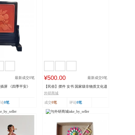
¥500.00
最新成交
0
笔
最新成交
0
笔
插屏 《四季平安》
【民俗】摆件 女书 国家级非物质文化遗
产 湖南...
外研商城
评论
0笔
成交
0笔
评论
0笔