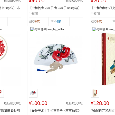
¥40.00
¥20.00
最新成交
0
笔
最新成交
0
笔
80g/袋】 非
【中榛阁青皮榛子 青皮榛子1000g/箱】
【中榛阁榛仁巧克力
非遗工艺 清...
罐】 非遗工艺 ...
中榛阁
中榛阁
成交
0笔
评论
0笔
成交
0笔
¥100.00
¥128.00
最新成交
0
笔
最新成交
0
笔
纸团扇 铁岭剪
【传统美术】手指画扇子《事事如意》
“城市记忆”杭州