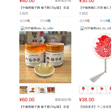
¥40.00
¥30.00
最新成交
0
笔
【中榛阁榛子酥 榛子酥150g/罐】 非遗
【中榛阁榛仁月饼 榛仁月饼
工艺 榛香浓...
遗工艺 榛香...
中榛阁
中榛阁
成交
0笔
评论
0笔
成交
0笔
评论
0笔
¥60.00
¥38.00
最新成交
0
笔
【中榛阁榛子酱 榛子酱250g/罐】 非遗
【传统美术】十二生肖剪