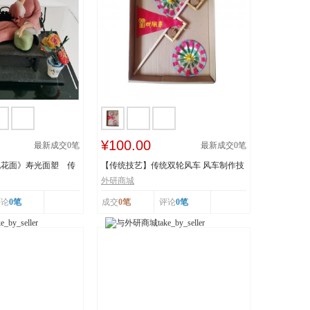
¥100.00
最新成交
0
笔
最新成交
0
笔
桃花面》寿光面塑 传
【传统技艺】传统双轮风车 风车制作技
..
艺 传承人：刘...
外研商城
评论
0笔
成交
0笔
评论
0笔