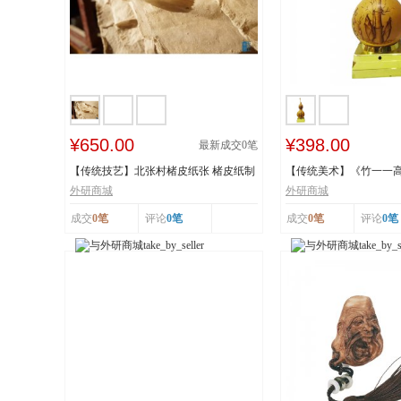
¥650.00
¥398.00
最新成交
0
笔
【传统技艺】北张村楮皮纸张 楮皮纸制
【传统美术】《竹一一
作技艺 国...
秋》 福禄亿家...
外研商城
外研商城
成交
0笔
评论
0笔
成交
0笔
评论
0笔