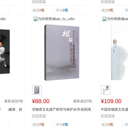
辽宁省级非物...
书：传统体育游艺.
外研商城
外研商城
成交
0笔
评论
0笔
成交
0笔
¥88.00
¥109.00
最新成交
0
笔
最新成交
0
笔
要 ;健身、技
非物质文化遗产研究与保护丛书:松阳高
中国非物质文化遗
腔口述剧本的...
者:姜昆,董耀...
外研商城
外研商城
成交
0笔
评论
0笔
成交
0笔