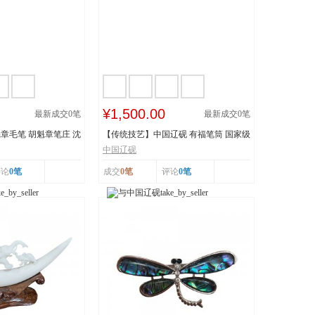
¥1,500.00
最新成交
0
笔
最新成交
0
笔
章毛笔 胡魁章笔庄 沈
【传统技艺】中国辽砚 有福笔筒 国家级
非物质文化遗...
中国辽砚
评论
0笔
成交
0笔
评论
0笔