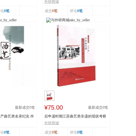
..
技 王丕琢 山...
外研商城
评论
0笔
成交
0笔
评论
0笔
¥75.00
最新成交
0
笔
最新成交
0
笔
产曲艺类名录纪实 作
后申遗时期江苏曲艺类非遗的现状考察
与活态传承 978...
外研商城
评论
0笔
成交
0笔
评论
0笔