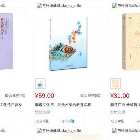
¥59.00
¥31.00
最新成交
0
笔
最新成交
0
笔
质文化遗产普及
非遗文化与儿童美术融合教育课程——
非遗广西 长鼓舞
以深圳鱼灯舞为...
舞蹈瑶族舞蹈...
外研商城
外研商城
成交
0笔
评论
0笔
成交
0笔