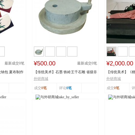
¥500.00
¥2,000.00
最新成交
0
笔
最新成交
0
笔
纳包 夏布制作
【传统美术】石墨 铁岭王千石雕 省级非
【传统美术】《
物质文化遗...
承人：王建美 市.
外研商城
外研商城
成交
0笔
评论
0笔
成交
0笔