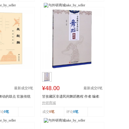
¥48.00
最新成交
0
笔
最新成交
0
笔
 舞动的鼓点 壮族传统
甘孜藏区非遗民间舞蹈教程 作者:编者:
白渝|责编:蒋...
外研商城
评论
0笔
成交
0笔
评论
0笔