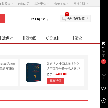

商品分类
卖家中心
联系客服
网站导航
收藏夹
0
去购物车结算
In English
非遗供求
非遗地图
积分抵扣
非遗说
购
物
车
0
民间舞蹈教程
外研书店 中国非物质文化
|责编:蒋姗姗
遗产百科全书·传承人卷 冯
学
骥才 民间文学 其他
¥400.00
特价：
查看详情