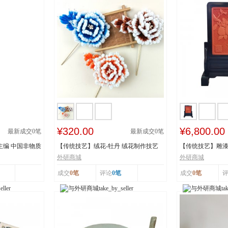
¥320.00
¥6,800.00
最新成交
0
笔
最新成交
0
笔
主编 中国非物质
【传统技艺】绒花-牡丹 绒花制作技艺
【传统技艺】雕漆
市级非物质...
《繁花似锦》 ...
外研商城
外研商城
成交
0笔
评论
0笔
成交
0笔