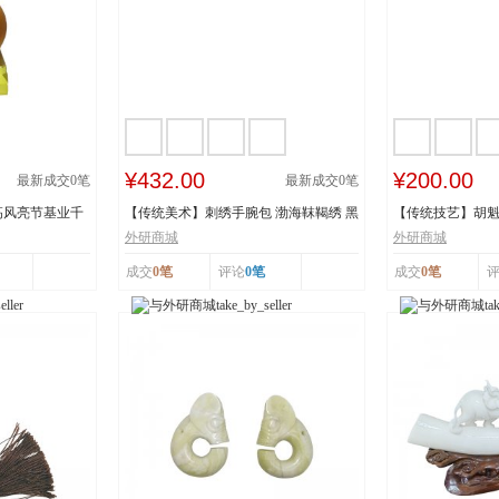
¥432.00
¥200.00
最新成交
0
笔
最新成交
0
笔
高风亮节基业千
【传统美术】刺绣手腕包 渤海靺鞨绣 黑
【传统技艺】胡魁
龙江省牡丹...
阳胡魁章制...
外研商城
外研商城
成交
0笔
评论
0笔
成交
0笔