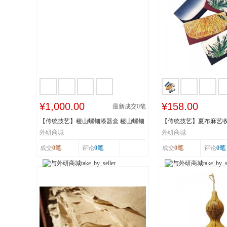
¥1,000.00
¥158.00
最新成交
0
笔
【传统技艺】稷山螺钿漆器盒 稷山螺钿
【传统技艺】夏布麻艺收
漆器髹饰技...
技艺 国家级...
外研商城
外研商城
成交
0笔
评论
0笔
成交
0笔
评论
0笔