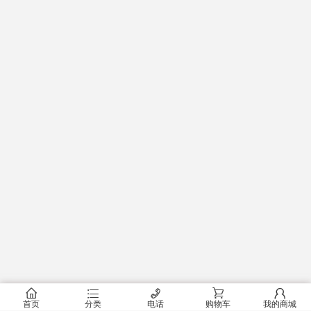
󰂠
󰂦
󰄫
󰂟
󰂢
首页
分类
电话
购物车
我的商城