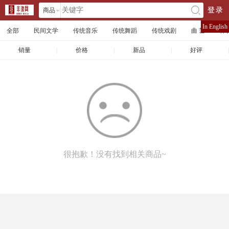
商品
登录
󰄘
店铺
In English
全部
民间文学
传统音乐
传统舞蹈
传统戏剧
曲 艺
体
文章
销量
|
价格
|
新品
|
好评
|
很抱歉！没有找到相关商品~