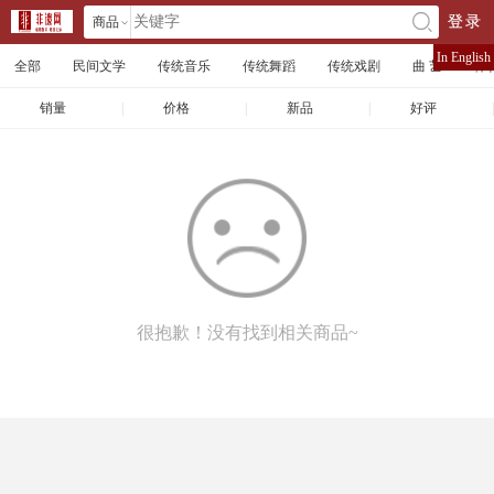
商品
登录
󰄘
店铺
In English
全部
民间文学
传统音乐
传统舞蹈
传统戏剧
曲 艺
体
文章
销量
|
价格
|
新品
|
好评
|
很抱歉！没有找到相关商品~