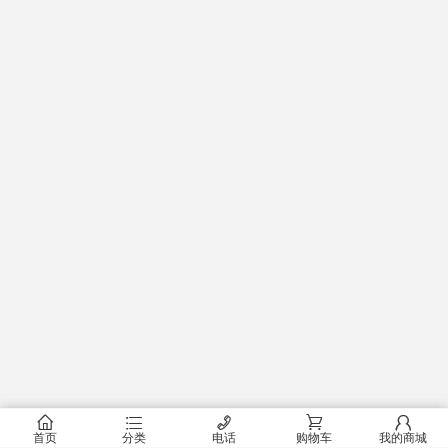
󰂠
󰂦
󰄫
󰂟
󰂢
首页
分类
电话
购物车
我的商城