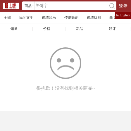
商品
登录
󰄘
店铺
In English
全部
民间文学
传统音乐
传统舞蹈
传统戏剧
曲 艺
体
文章
销量
|
价格
|
新品
|
好评
|
很抱歉！没有找到相关商品~