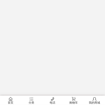
󰂠
󰂦
󰄫
󰂟
󰂢
首页
分类
电话
购物车
我的商城