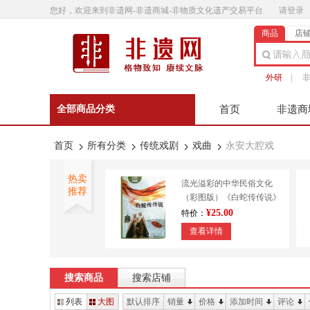
您好，欢迎来到非遗网-非遗商城-非物质文化遗产交易平台
请登录
商品
店
外研
|
全部商品分类
首页
非遗商
非遗微影
联系客
首页
所有分类
传统戏剧
戏曲
永安大腔戏
热卖
流光溢彩的中华民俗文化
推荐
（彩图版）《白蛇传传说》
9787553450643
¥25.00
特价：
查看详情
外研书店 正宗澄泥砚 传统
技艺 造纸印刷 装帧
搜索商品
搜索店铺
¥610.00
特价：
列表
大图
默认排序
销量
价格
添加时间
评论
查看详情