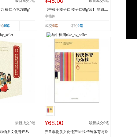
¥45.00
最新成交
0
笔
最新成交
0
笔
 榛仁巧克力80g/
【中榛阁榛子仁 榛子仁60g/盒】 非遗工
艺 榛香浓郁
中榛阁
评论
0笔
成交
0笔
评论
0笔
¥68.00
最新成交
0
笔
最新成交
0
笔
市非物质文化遗产丛
齐鲁非物质文化遗产丛书-传统体育与杂