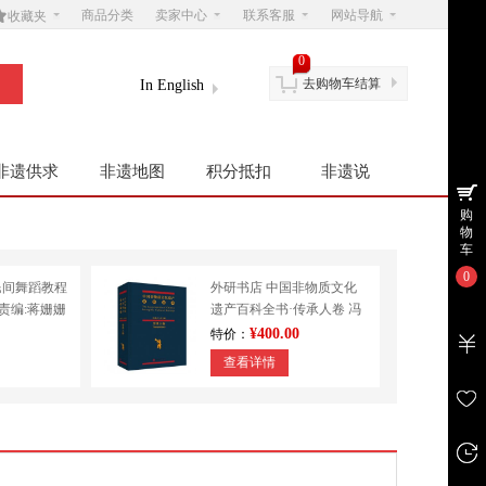

商品分类
卖家中心
联系客服
网站导航
收藏夹
0
去购物车结算
In English
非遗供求
非遗地图
积分抵扣
非遗说
购
物
车
0
民间舞蹈教程
外研书店 中国非物质文化
|责编:蒋姗姗
遗产百科全书·传承人卷 冯
学
骥才 民间文学 其他
¥400.00
特价：
查看详情