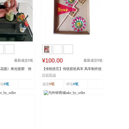
¥100.00
最新成交
0
笔
最新成交
0
笔
桃花面》寿光面塑 传
【传统技艺】传统双轮风车 风车制作技
..
艺 传承人：刘...
外研商城
评论
0笔
成交
0笔
评论
0笔