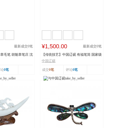
¥1,500.00
最新成交
0
笔
最新成交
0
笔
章毛笔 胡魁章笔庄 沈
【传统技艺】中国辽砚 有福笔筒 国家级
非物质文化遗...
中国辽砚
评论
0笔
成交
0笔
评论
0笔