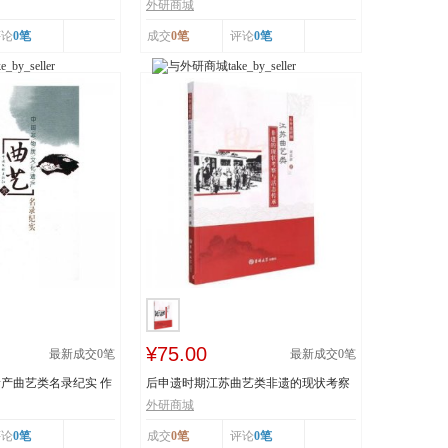
..
技 王丕琢 山...
外研商城
评论
0笔
成交
0笔
评论
0笔
¥75.00
最新成交
0
笔
最新成交
0
笔
产曲艺类名录纪实 作
后申遗时期江苏曲艺类非遗的现状考察
与活态传承 978...
外研商城
评论
0笔
成交
0笔
评论
0笔