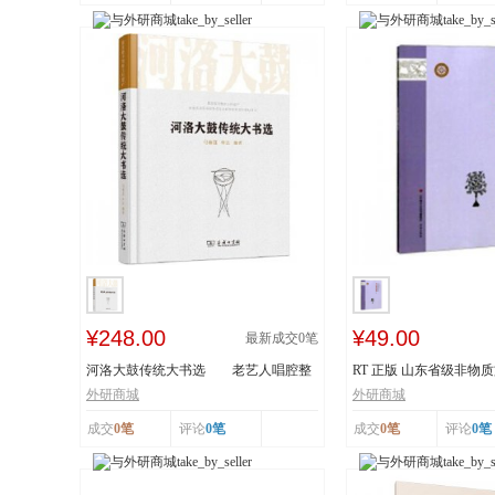
¥248.00
¥49.00
最新成交
0
笔
河洛大鼓传统大书选 老艺人唱腔整
RT 正版 山东省级非物
理 采撷民间...
读本:下:传统舞...
外研商城
外研商城
成交
0笔
评论
0笔
成交
0笔
评论
0笔