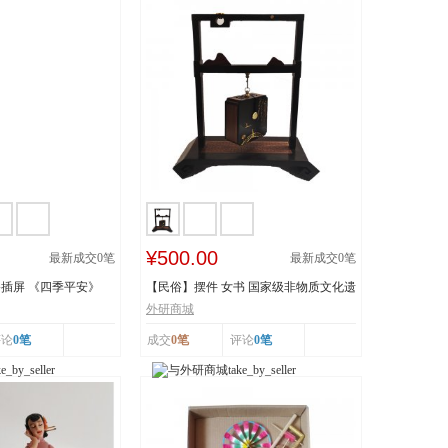
¥500.00
最新成交
0
笔
最新成交
0
笔
插屏 《四季平安》
【民俗】摆件 女书 国家级非物质文化遗
产 湖南...
外研商城
评论
0笔
成交
0笔
评论
0笔