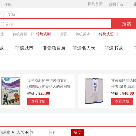
回到首页

我的非遗
注册
铺
文章
非遗
|
传统舞蹈
|
传统戏剧
|
曲艺
|
传统美术
|
传统技艺
|
城
非遗城市
非遗项目展
非遗名人录
非遗书城
服
流光溢彩的中华民俗文化
甘孜藏区非遗
(彩图版):优美动人的民间舞
作者:编者:白渝
蹈 9787553451213
出版社:四川大
¥25.00
¥48.00
特价：
特价：
查看详情
查看详情
信用度
人气
提交
¥
¥