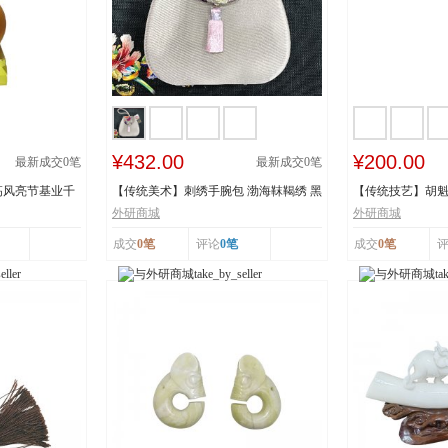
¥432.00
¥200.00
最新成交
0
笔
最新成交
0
笔
高风亮节基业千
【传统美术】刺绣手腕包 渤海靺鞨绣 黑
【传统技艺】胡魁
龙江省牡丹...
阳胡魁章制...
外研商城
外研商城
成交
0笔
评论
0笔
成交
0笔