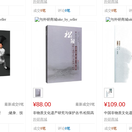
辽宁省级非物...
书：传统体育游艺.
外研商城
外研商城
成交
0笔
评论
0笔
成交
0笔
¥88.00
¥109.00
最新成交
0
笔
最新成交
0
笔
要 ;健身、技
非物质文化遗产研究与保护丛书:松阳高
中国非物质文化遗
腔口述剧本的...
者:姜昆,董耀...
外研商城
外研商城
成交
0笔
评论
0笔
成交
0笔