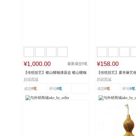
¥1,000.00
¥158.00
最新成交
0
笔
【传统技艺】稷山螺钿漆器盒 稷山螺钿
【传统技艺】夏布麻艺收
漆器髹饰技...
技艺 国家级...
外研商城
外研商城
成交
0笔
评论
0笔
成交
0笔
评论
0笔