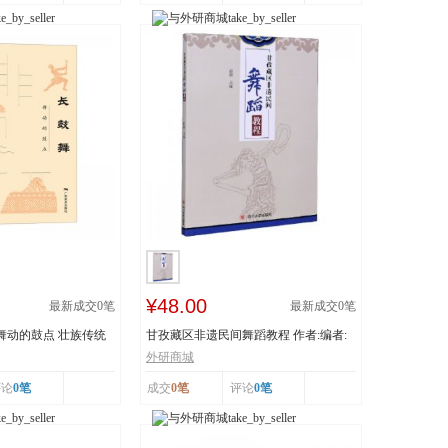
¥48.00
最新成交
0
笔
最新成交
0
笔
 舞动的鼓点 壮族传统
甘孜藏区非遗民间舞蹈教程 作者:编者:
白渝|责编:蒋...
外研商城
评论
0笔
成交
0笔
评论
0笔