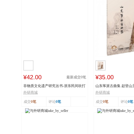
¥42.00
¥35.00
最新成交
0
笔
非物质文化遗产研究丛书-浙东民间吹打
山东筝派古曲集 赵登山
乐研究 作...
文化遗产 上...
外研商城
外研商城
成交
0笔
评论
0笔
成交
0笔
评论
0笔