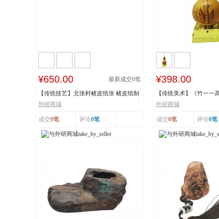
¥650.00
¥398.00
最新成交
0
笔
【传统技艺】北张村楮皮纸张 楮皮纸制
【传统美术】《竹一一
作技艺 国...
秋》 福禄亿家...
外研商城
外研商城
成交
0笔
评论
0笔
成交
0笔
评论
0笔