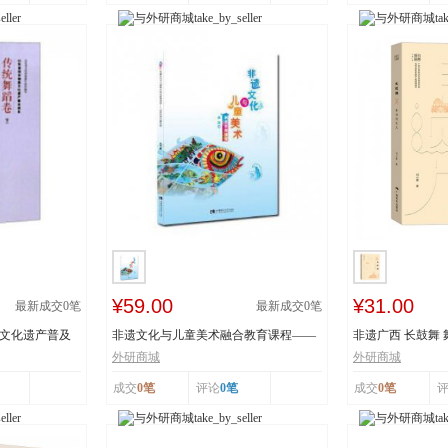
¥59.00
¥31.00
最新成交
0
笔
最新成交
0
笔
质文化遗产普及
非遗文化与儿童美术融合教育课程——
非遗广西 长鼓舞
以深圳鱼灯舞为...
舞蹈瑶族舞蹈...
外研商城
外研商城
成交
0笔
评论
0笔
成交
0笔