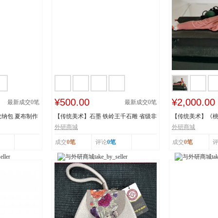
¥500.00
¥2,000.00
最新成交
0
笔
最新成交
0
笔
纳包 夏布制作
【传统美术】石墨 铁岭王千石雕 省级非
【传统美术】《
物质文化遗...
承人：王建美 市.
外研商城
外研商城
成交
0笔
评论
0笔
成交
0笔