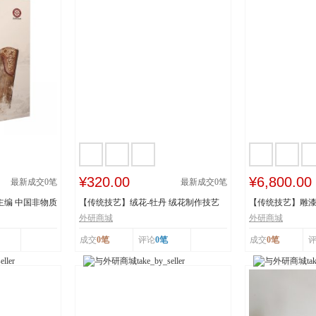
¥320.00
¥6,800.00
最新成交
0
笔
最新成交
0
笔
主编 中国非物质
【传统技艺】绒花-牡丹 绒花制作技艺
【传统技艺】雕漆
市级非物质...
《繁花似锦》 ...
外研商城
外研商城
成交
0笔
评论
0笔
成交
0笔