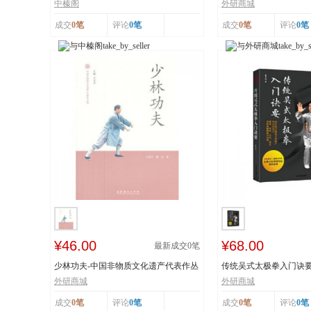
工艺 榛香浓...
纸 市级非物...
中榛阁
外研商城
成交
0笔
评论
0笔
成交
0笔
评论
0笔
¥46.00
¥68.00
最新成交
0
笔
少林功夫-中国非物质文化遗产代表作丛
传统吴式太极拳入门诀
书
击、穴位、意...
外研商城
外研商城
成交
0笔
评论
0笔
成交
0笔
评论
0笔