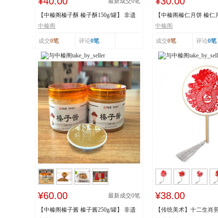
¥40.00
¥30.00
最新成交
0
笔
【中榛阁榛子酥 榛子酥150g/罐】 非遗
【中榛阁榛仁月饼 榛仁月饼
工艺 榛香浓...
遗工艺 榛香...
中榛阁
中榛阁
成交
0笔
评论
0笔
成交
0笔
评论
0笔
¥60.00
¥38.00
最新成交
0
笔
【中榛阁榛子酱 榛子酱250g/罐】 非遗
【传统美术】十二生肖剪