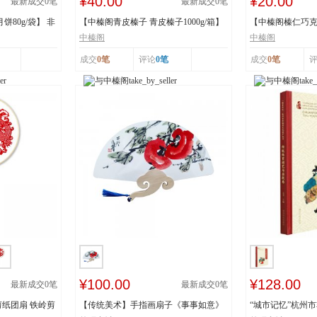
¥40.00
¥20.00
最新成交
0
笔
最新成交
0
笔
80g/袋】 非
【中榛阁青皮榛子 青皮榛子1000g/箱】
【中榛阁榛仁巧克力
非遗工艺 清...
罐】 非遗工艺 ...
中榛阁
中榛阁
成交
0笔
评论
0笔
成交
0笔
¥100.00
¥128.00
最新成交
0
笔
最新成交
0
笔
纸团扇 铁岭剪
【传统美术】手指画扇子《事事如意》
“城市记忆”杭州