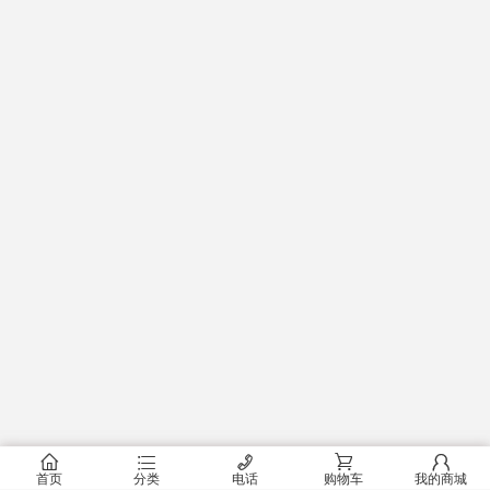
󰂠
󰂦
󰄫
󰂟
󰂢
首页
分类
电话
购物车
我的商城