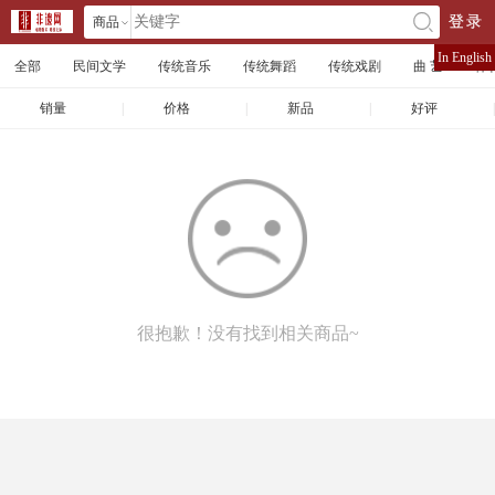
商品
登录
󰄘
店铺
In English
全部
民间文学
传统音乐
传统舞蹈
传统戏剧
曲 艺
体
文章
销量
|
价格
|
新品
|
好评
|
很抱歉！没有找到相关商品~