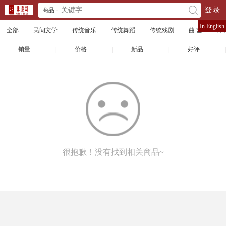
商品
登录
󰄘
店铺
In English
全部
民间文学
传统音乐
传统舞蹈
传统戏剧
曲 艺
体
文章
销量
|
价格
|
新品
|
好评
|
很抱歉！没有找到相关商品~