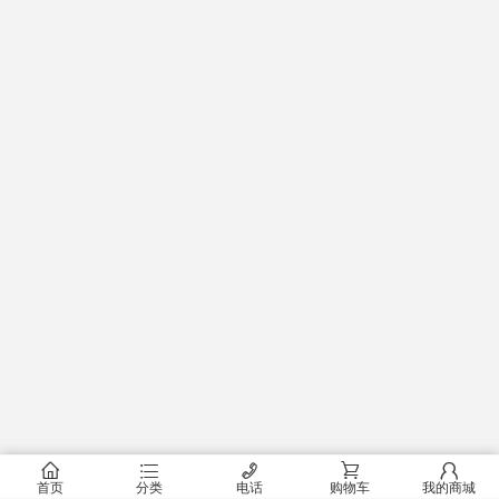
󰂠
󰂦
󰄫
󰂟
󰂢
首页
分类
电话
购物车
我的商城