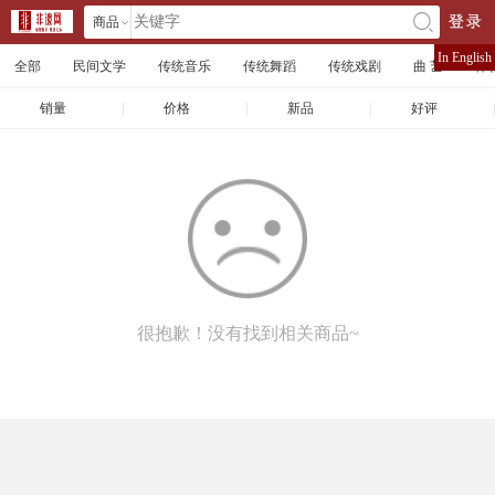
商品
登录
󰄘
店铺
In English
全部
民间文学
传统音乐
传统舞蹈
传统戏剧
曲 艺
体
文章
销量
|
价格
|
新品
|
好评
|
很抱歉！没有找到相关商品~