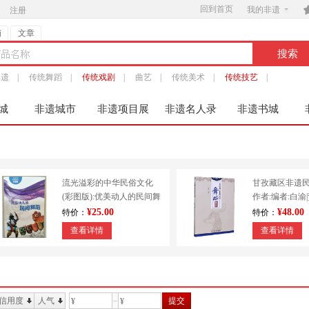
回到首页

我的非遗
注册
铺
文章
非遗
|
传统舞蹈
|
传统戏剧
|
曲艺
|
传统美术
|
传统技艺
|
城
非遗城市
非遗项目展
非遗名人录
非遗书城
服
流光溢彩的中华民俗文化
甘孜藏区非遗
(彩图版):优美动人的民间舞
作者:编者:白渝
蹈 9787553451213
出版社:四川大
¥25.00
¥48.00
特价：
特价：
查看详情
查看详情
信用度
人气
提交
¥
¥