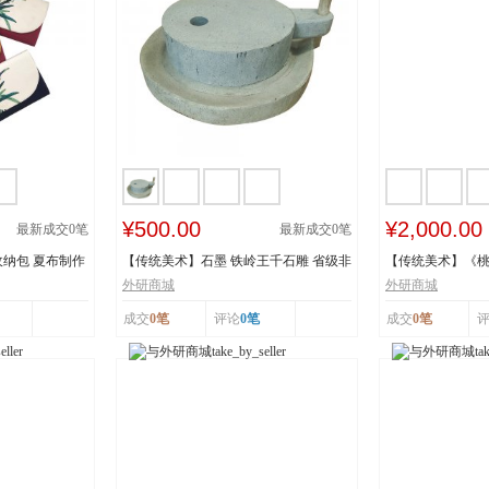
¥500.00
¥2,000.00
最新成交
0
笔
最新成交
0
笔
纳包 夏布制作
【传统美术】石墨 铁岭王千石雕 省级非
【传统美术】《
物质文化遗...
承人：王建美 市.
外研商城
外研商城
成交
0笔
评论
0笔
成交
0笔