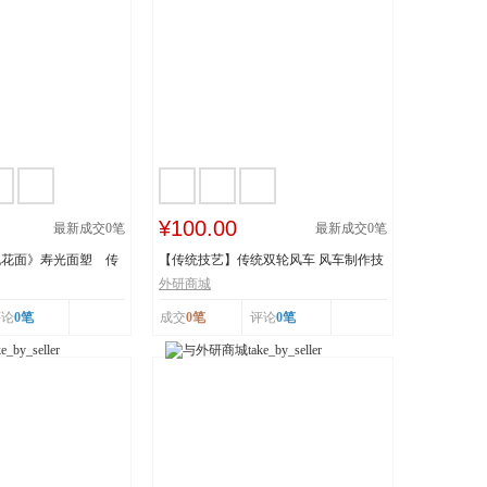
¥100.00
最新成交
0
笔
最新成交
0
笔
桃花面》寿光面塑 传
【传统技艺】传统双轮风车 风车制作技
..
艺 传承人：刘...
外研商城
评论
0笔
成交
0笔
评论
0笔