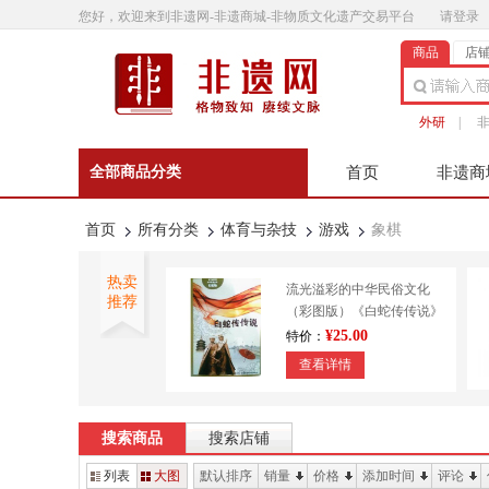
您好，欢迎来到非遗网-非遗商城-非物质文化遗产交易平台
请登录
商品
店
外研
|
全部商品分类
首页
非遗商
非遗微影
联系客
首页
所有分类
体育与杂技
游戏
象棋
热卖
流光溢彩的中华民俗文化
推荐
（彩图版）《白蛇传传说》
9787553450643
¥25.00
特价：
查看详情
外研书店 正宗澄泥砚 传统
技艺 造纸印刷 装帧
搜索商品
搜索店铺
¥610.00
特价：
列表
大图
默认排序
销量
价格
添加时间
评论
查看详情