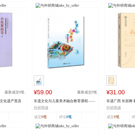
¥59.00
¥31.00
最新成交
0
笔
最新成交
0
笔
质文化遗产普及
非遗文化与儿童美术融合教育课程——
非遗广西 长鼓舞
以深圳鱼灯舞为...
舞蹈瑶族舞蹈...
外研商城
外研商城
成交
0笔
评论
0笔
成交
0笔