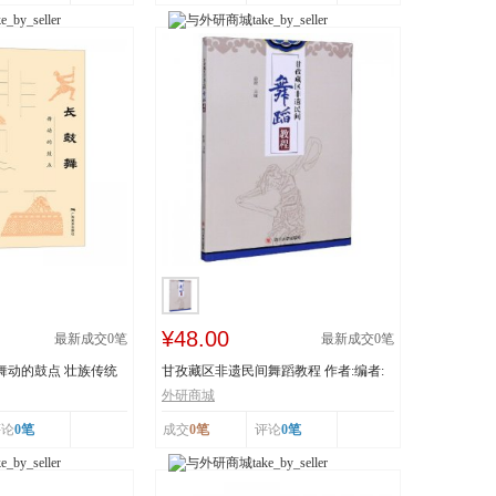
¥48.00
最新成交
0
笔
最新成交
0
笔
 舞动的鼓点 壮族传统
甘孜藏区非遗民间舞蹈教程 作者:编者:
白渝|责编:蒋...
外研商城
评论
0笔
成交
0笔
评论
0笔