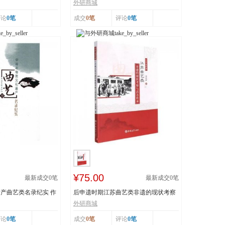
..
技 王丕琢 山...
外研商城
评论
0笔
成交
0笔
评论
0笔
¥75.00
最新成交
0
笔
最新成交
0
笔
产曲艺类名录纪实 作
后申遗时期江苏曲艺类非遗的现状考察
与活态传承 978...
外研商城
评论
0笔
成交
0笔
评论
0笔