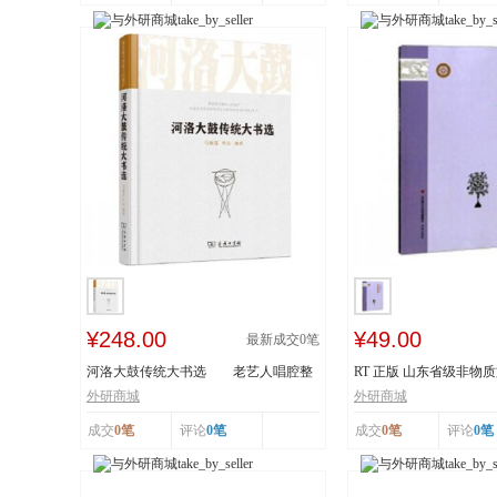
¥248.00
¥49.00
最新成交
0
笔
河洛大鼓传统大书选 老艺人唱腔整
RT 正版 山东省级非物
理 采撷民间...
读本:下:传统舞...
外研商城
外研商城
成交
0笔
评论
0笔
成交
0笔
评论
0笔