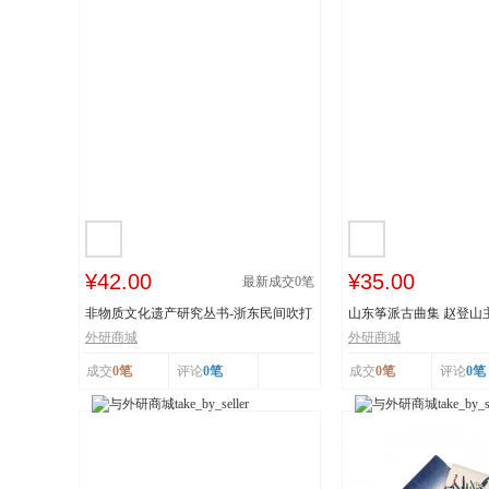
¥42.00
¥35.00
最新成交
0
笔
非物质文化遗产研究丛书-浙东民间吹打
山东筝派古曲集 赵登山
乐研究 作...
文化遗产 上...
外研商城
外研商城
成交
0笔
评论
0笔
成交
0笔
评论
0笔