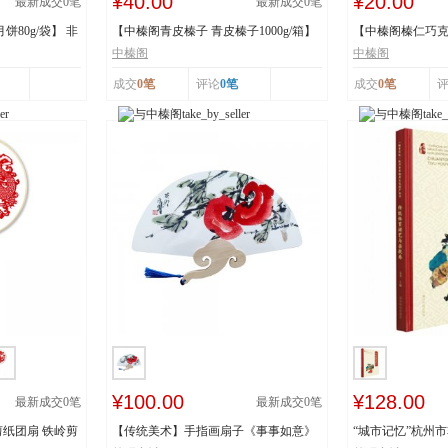
¥40.00
¥20.00
最新成交
0
笔
最新成交
0
笔
80g/袋】 非
【中榛阁青皮榛子 青皮榛子1000g/箱】
【中榛阁榛仁巧克力
非遗工艺 清...
罐】 非遗工艺 ...
中榛阁
中榛阁
成交
0笔
评论
0笔
成交
0笔
¥100.00
¥128.00
最新成交
0
笔
最新成交
0
笔
纸团扇 铁岭剪
【传统美术】手指画扇子《事事如意》
“城市记忆”杭州