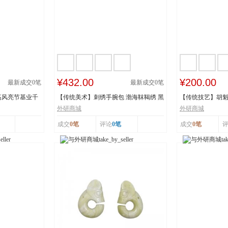
¥432.00
¥200.00
最新成交
0
笔
最新成交
0
笔
高风亮节基业千
【传统美术】刺绣手腕包 渤海靺鞨绣 黑
【传统技艺】胡魁
龙江省牡丹...
阳胡魁章制...
外研商城
外研商城
成交
0笔
评论
0笔
成交
0笔