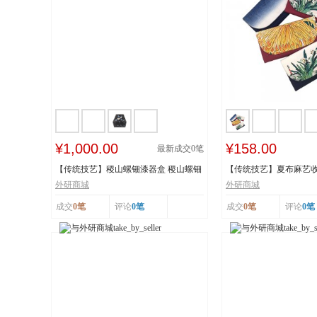
¥1,000.00
¥158.00
最新成交
0
笔
【传统技艺】稷山螺钿漆器盒 稷山螺钿
【传统技艺】夏布麻艺收
漆器髹饰技...
技艺 国家级...
外研商城
外研商城
成交
0笔
评论
0笔
成交
0笔
评论
0笔