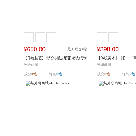
¥650.00
¥398.00
最新成交
0
笔
【传统技艺】北张村楮皮纸张 楮皮纸制
【传统美术】《竹一一
作技艺 国...
秋》 福禄亿家...
外研商城
外研商城
成交
0笔
评论
0笔
成交
0笔
评论
0笔