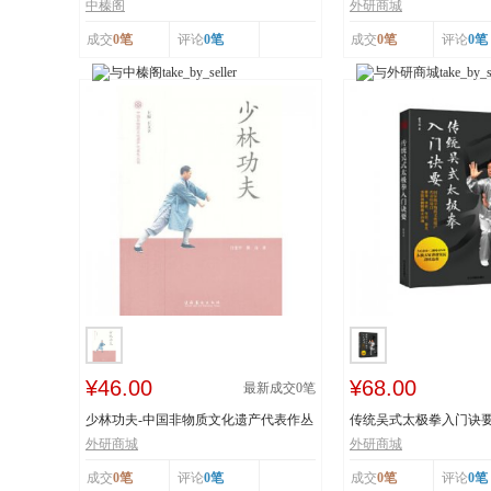
工艺 榛香浓...
纸 市级非物...
中榛阁
外研商城
成交
0笔
评论
0笔
成交
0笔
评论
0笔
¥46.00
¥68.00
最新成交
0
笔
少林功夫-中国非物质文化遗产代表作丛
传统吴式太极拳入门诀
书
击、穴位、意...
外研商城
外研商城
成交
0笔
评论
0笔
成交
0笔
评论
0笔