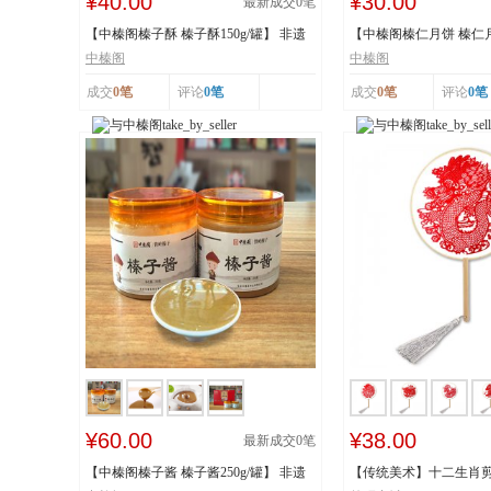
¥40.00
¥30.00
最新成交
0
笔
【中榛阁榛子酥 榛子酥150g/罐】 非遗
【中榛阁榛仁月饼 榛仁月饼
工艺 榛香浓...
遗工艺 榛香...
中榛阁
中榛阁
成交
0笔
评论
0笔
成交
0笔
评论
0笔
¥60.00
¥38.00
最新成交
0
笔
【中榛阁榛子酱 榛子酱250g/罐】 非遗
【传统美术】十二生肖剪