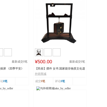
¥500.00
最新成交
0
笔
最新成交
0
笔
插屏 《四季平安》
【民俗】摆件 女书 国家级非物质文化遗
产 湖南...
外研商城
评论
0笔
成交
0笔
评论
0笔