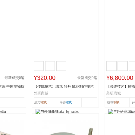
¥320.00
¥6,800.00
最新成交
0
笔
最新成交
0
笔
主编 中国非物质
【传统技艺】绒花-牡丹 绒花制作技艺
【传统技艺】雕漆
市级非物质...
《繁花似锦》 ...
外研商城
外研商城
成交
0笔
评论
0笔
成交
0笔