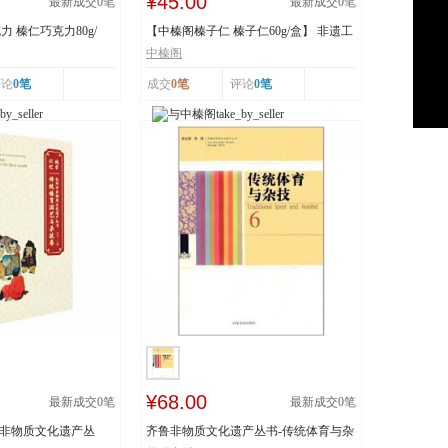
¥45.00
最新成交
0
笔
最新成交
0
笔
 榛仁巧克力80g/
【中榛阁榛子仁 榛子仁60g/盒】 非遗工
艺 榛香浓郁
中榛阁
评论
0笔
成交
0笔
评论
0笔
¥68.00
最新成交
0
笔
最新成交
0
笔
市非物质文化遗产丛
齐鲁非物质文化遗产丛书-传统体育与杂