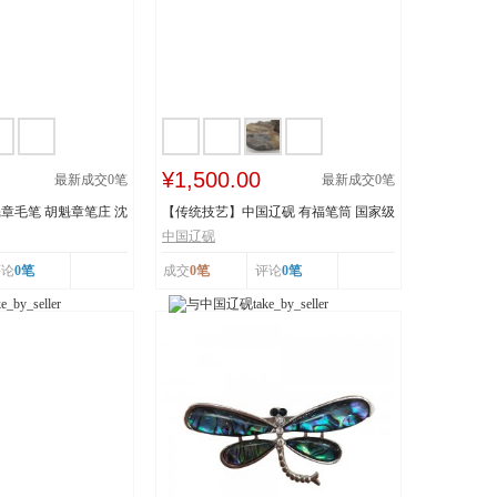
¥1,500.00
最新成交
0
笔
最新成交
0
笔
章毛笔 胡魁章笔庄 沈
【传统技艺】中国辽砚 有福笔筒 国家级
非物质文化遗...
中国辽砚
评论
0笔
成交
0笔
评论
0笔