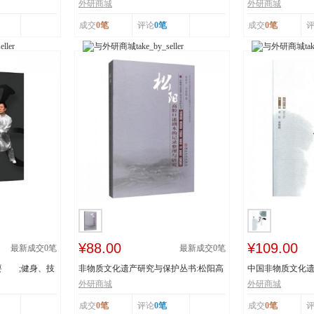
辽宁省级非物...
书：传统体育游艺.
外研商城
外研商城
成交
0笔
评论
0笔
成交
0笔
¥88.00
¥109.00
最新成交
0
笔
最新成交
0
笔
要 ;健身、技
非物质文化遗产研究与保护丛书:松阳高
中国非物质文化遗
腔口述剧本的...
者:姜昆,董耀...
外研商城
外研商城
成交
0笔
评论
0笔
成交
0笔