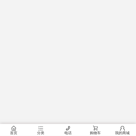
󰂠
󰂦
󰄫
󰂟
󰂢
首页
分类
电话
购物车
我的商城