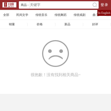
商品
登录
󰄘
店铺
In English
全部
民间文学
传统音乐
传统舞蹈
传统戏剧
曲 艺
体
文章
销量
|
价格
|
新品
|
好评
|
很抱歉！没有找到相关商品~