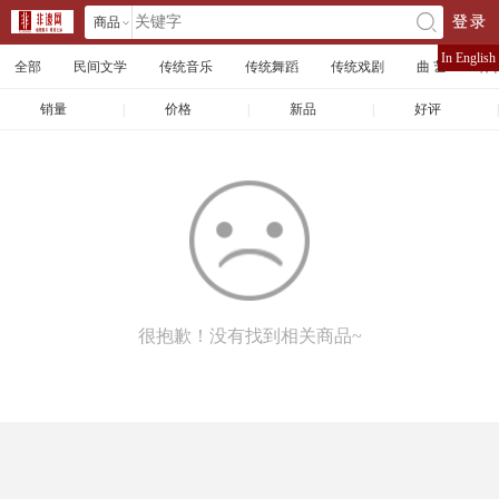
商品
登录
󰄘
店铺
In English
全部
民间文学
传统音乐
传统舞蹈
传统戏剧
曲 艺
体
文章
销量
|
价格
|
新品
|
好评
|
很抱歉！没有找到相关商品~