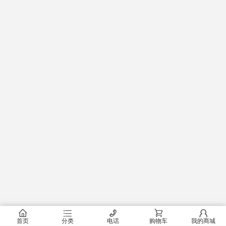
󰂠
󰂦
󰄫
󰂟
󰂢
首页
分类
电话
购物车
我的商城