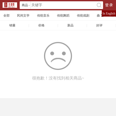
商品
登录
󰄘
店铺
In English
全部
民间文学
传统音乐
传统舞蹈
传统戏剧
曲 艺
体
文章
销量
|
价格
|
新品
|
好评
|
很抱歉！没有找到相关商品~