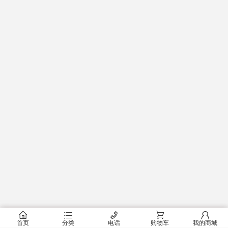
󰂠
󰂦
󰄫
󰂟
󰂢
首页
分类
电话
购物车
我的商城