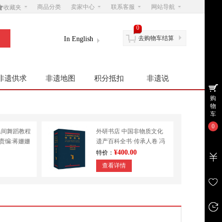

商品分类
卖家中心
联系客服
网站导航
收藏夹
0
去购物车结算
In English
非遗供求
非遗地图
积分抵扣
非遗说
购
物
车
0
民间舞蹈教程
外研书店 中国非物质文化
|责编:蒋姗姗
遗产百科全书·传承人卷 冯
学
骥才 民间文学 其他
¥400.00
特价：
查看详情