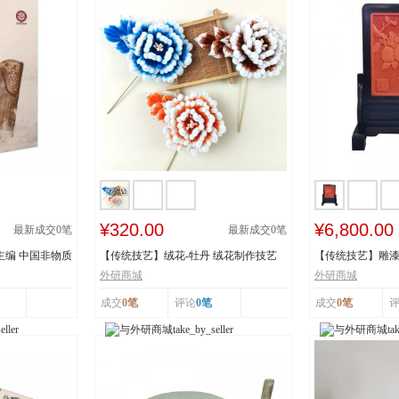
¥320.00
¥6,800.00
最新成交
0
笔
最新成交
0
笔
主编 中国非物质
【传统技艺】绒花-牡丹 绒花制作技艺
【传统技艺】雕漆
市级非物质...
《繁花似锦》 ...
外研商城
外研商城
成交
0笔
评论
0笔
成交
0笔