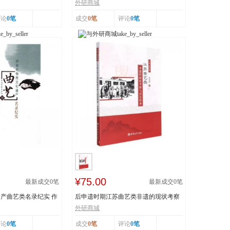
..
技 王丕琢 山...
外研商城
评论
0笔
成交
0笔
评论
0笔
¥75.00
最新成交
0
笔
最新成交
0
笔
产曲艺类名录纪实 作
后申遗时期江苏曲艺类非遗的现状考察
与活态传承 978...
外研商城
评论
0笔
成交
0笔
评论
0笔