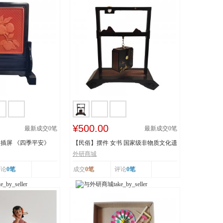
¥500.00
最新成交
0
笔
最新成交
0
笔
插屏 《四季平安》
【民俗】摆件 女书 国家级非物质文化遗
产 湖南...
外研商城
评论
0笔
成交
0笔
评论
0笔