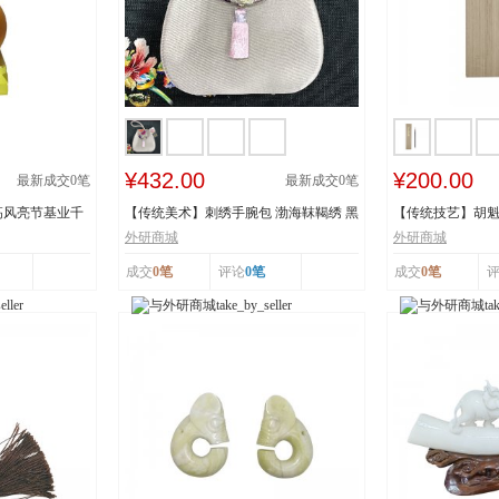
¥432.00
¥200.00
最新成交
0
笔
最新成交
0
笔
高风亮节基业千
【传统美术】刺绣手腕包 渤海靺鞨绣 黑
【传统技艺】胡魁
龙江省牡丹...
阳胡魁章制...
外研商城
外研商城
成交
0笔
评论
0笔
成交
0笔