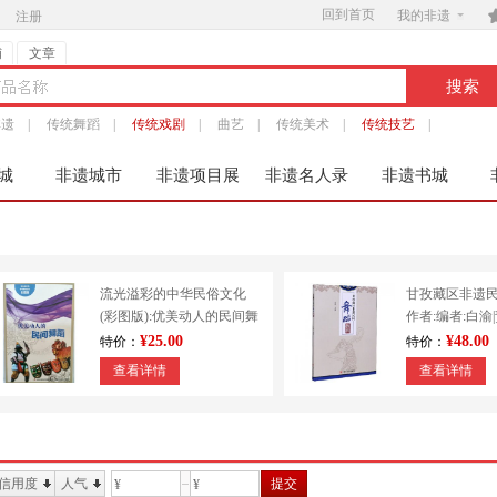
回到首页

我的非遗
注册
铺
文章
非遗
|
传统舞蹈
|
传统戏剧
|
曲艺
|
传统美术
|
传统技艺
|
城
非遗城市
非遗项目展
非遗名人录
非遗书城
服
流光溢彩的中华民俗文化
甘孜藏区非遗
(彩图版):优美动人的民间舞
作者:编者:白渝
蹈 9787553451213
出版社:四川大
¥25.00
¥48.00
特价：
特价：
查看详情
查看详情
信用度
人气
提交
¥
¥