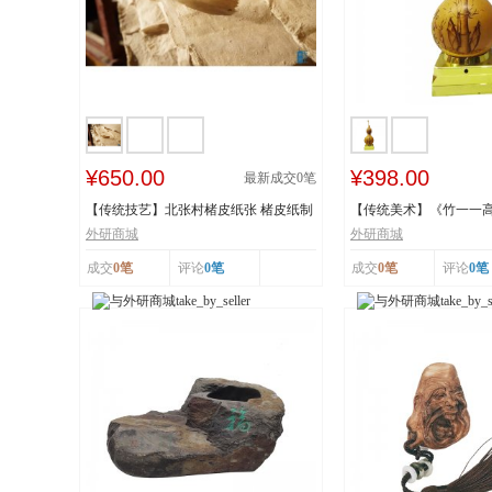
¥650.00
¥398.00
最新成交
0
笔
【传统技艺】北张村楮皮纸张 楮皮纸制
【传统美术】《竹一一
作技艺 国...
秋》 福禄亿家...
外研商城
外研商城
成交
0笔
评论
0笔
成交
0笔
评论
0笔