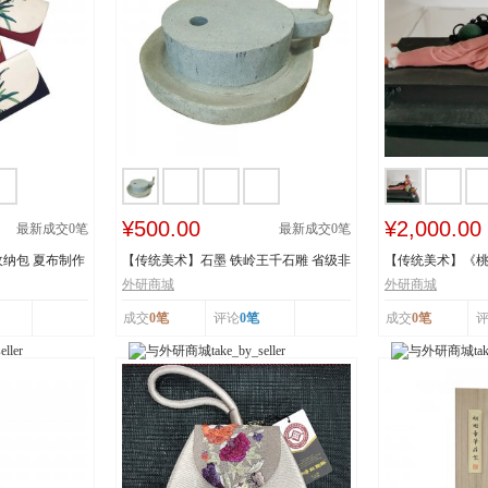
¥500.00
¥2,000.00
最新成交
0
笔
最新成交
0
笔
纳包 夏布制作
【传统美术】石墨 铁岭王千石雕 省级非
【传统美术】《
物质文化遗...
承人：王建美 市.
外研商城
外研商城
成交
0笔
评论
0笔
成交
0笔