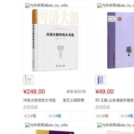
¥248.00
¥49.00
最新成交
0
笔
河洛大鼓传统大书选 老艺人唱腔整
RT 正版 山东省级非物
理 采撷民间...
读本:下:传统舞...
外研商城
外研商城
成交
0笔
评论
0笔
成交
0笔
评论
0笔