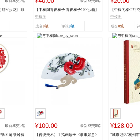
¥40.00
¥20.00
最新成交
0
笔
最新成交
0
笔
80g/袋】 非
【中榛阁青皮榛子 青皮榛子1000g/箱】
【中榛阁榛仁巧克力
非遗工艺 清...
罐】 非遗工艺 ...
中榛阁
中榛阁
成交
0笔
评论
0笔
成交
0笔
¥100.00
¥128.00
最新成交
0
笔
最新成交
0
笔
纸团扇 铁岭剪
【传统美术】手指画扇子《事事如意》
“城市记忆”杭州