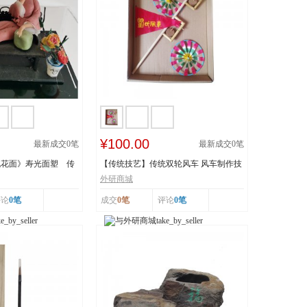
¥100.00
最新成交
0
笔
最新成交
0
笔
桃花面》寿光面塑 传
【传统技艺】传统双轮风车 风车制作技
..
艺 传承人：刘...
外研商城
评论
0笔
成交
0笔
评论
0笔