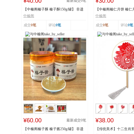
¥40.00
¥30.00
最新成交
0
笔
【中榛阁榛子酥 榛子酥150g/罐】 非遗
【中榛阁榛仁月饼 榛仁月饼
工艺 榛香浓...
遗工艺 榛香...
中榛阁
中榛阁
成交
0笔
评论
0笔
成交
0笔
评论
0笔
¥60.00
¥38.00
最新成交
0
笔
【中榛阁榛子酱 榛子酱250g/罐】 非遗
【传统美术】十二生肖剪