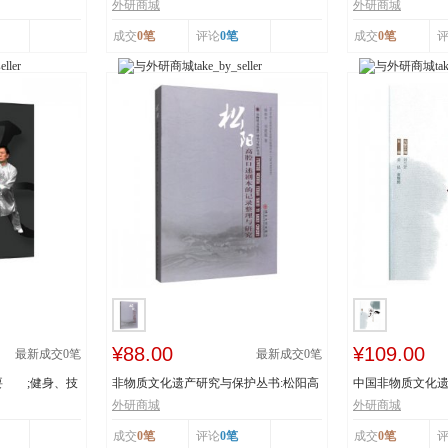
辽宁省级非物...
书：传统体育游艺.
外研商城
外研商城
成交
0笔
评论
0笔
成交
0笔
¥88.00
¥109.00
最新成交
0
笔
最新成交
0
笔
要 ;健身、技
非物质文化遗产研究与保护丛书:松阳高
中国非物质文化遗
腔口述剧本的...
者:姜昆,董耀...
外研商城
外研商城
成交
0笔
评论
0笔
成交
0笔