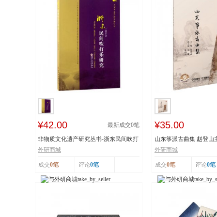
¥42.00
¥35.00
最新成交
0
笔
非物质文化遗产研究丛书-浙东民间吹打
山东筝派古曲集 赵登山
乐研究 作...
文化遗产 上...
外研商城
外研商城
成交
0笔
评论
0笔
成交
0笔
评论
0笔