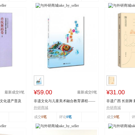
¥59.00
¥31.00
最新成交
0
笔
最新成交
0
笔
质文化遗产普及
非遗文化与儿童美术融合教育课程——
非遗广西 长鼓舞
以深圳鱼灯舞为...
舞蹈瑶族舞蹈...
外研商城
外研商城
成交
0笔
评论
0笔
成交
0笔