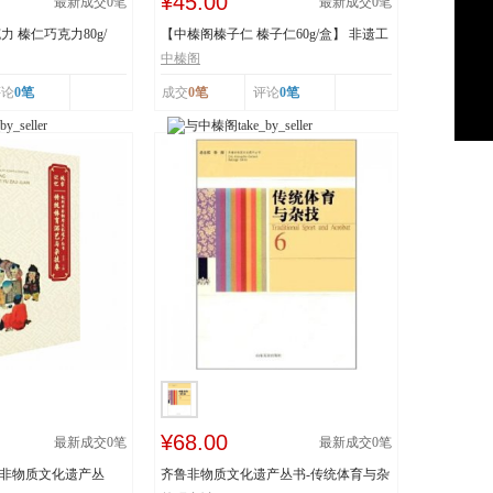
¥45.00
最新成交
0
笔
最新成交
0
笔
 榛仁巧克力80g/
【中榛阁榛子仁 榛子仁60g/盒】 非遗工
艺 榛香浓郁
中榛阁
评论
0笔
成交
0笔
评论
0笔
¥68.00
最新成交
0
笔
最新成交
0
笔
市非物质文化遗产丛
齐鲁非物质文化遗产丛书-传统体育与杂