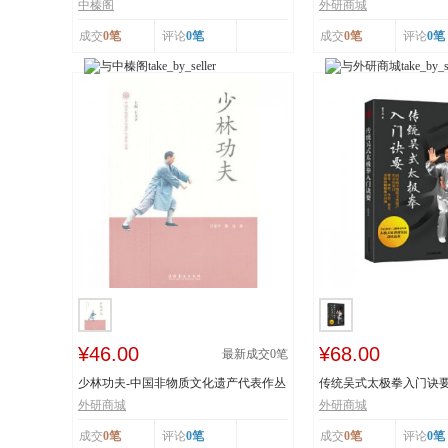
工艺 榛香浓...
纸 市级非物...
中榛阁
外研商城
成交
0笔
评论
0笔
成交
0笔
评论
0笔
¥46.00
¥68.00
最新成交
0
笔
少林功夫-中国非物质文化遗产代表作丛
传统吴式太极拳入门诀
书
击、穴位、意...
外研商城
外研商城
成交
0笔
评论
0笔
成交
0笔
评论
0笔