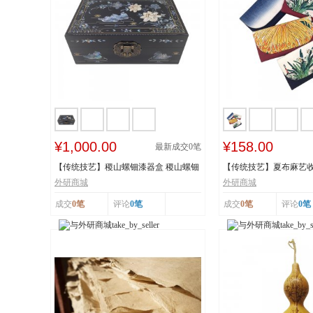
¥1,000.00
¥158.00
最新成交
0
笔
【传统技艺】稷山螺钿漆器盒 稷山螺钿
【传统技艺】夏布麻艺收
漆器髹饰技...
技艺 国家级...
外研商城
外研商城
成交
0笔
评论
0笔
成交
0笔
评论
0笔