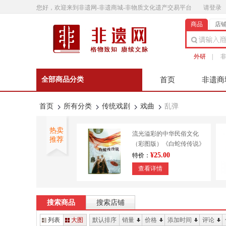
您好，欢迎来到非遗网-非遗商城-非物质文化遗产交易平台
请登录
商品
店
外研
|
全部商品分类
首页
非遗商
非遗微影
联系客
首页
所有分类
传统戏剧
戏曲
乱弹
热卖
流光溢彩的中华民俗文化
推荐
（彩图版）《白蛇传传说》
9787553450643
¥25.00
特价：
查看详情
外研书店 正宗澄泥砚 传统
技艺 造纸印刷 装帧
搜索商品
搜索店铺
¥610.00
特价：
列表
大图
默认排序
销量
价格
添加时间
评论
查看详情