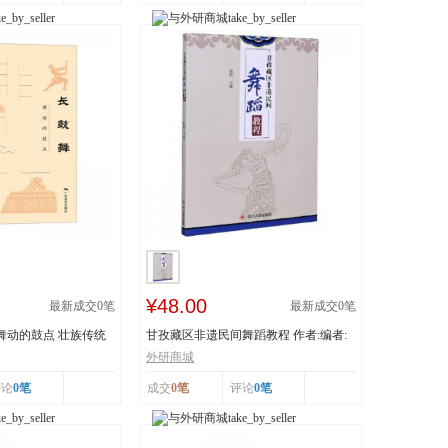
¥48.00
最新成交
0
笔
最新成交
0
笔
 舞动的鼓点 壮族传统
甘孜藏区非遗民间舞蹈教程 作者:编者:
白渝|责编:蒋...
外研商城
评论
0笔
成交
0笔
评论
0笔