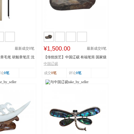
¥1,500.00
最新成交
0
笔
最新成交
0
笔
章毛笔 胡魁章笔庄 沈
【传统技艺】中国辽砚 有福笔筒 国家级
非物质文化遗...
中国辽砚
评论
0笔
成交
0笔
评论
0笔