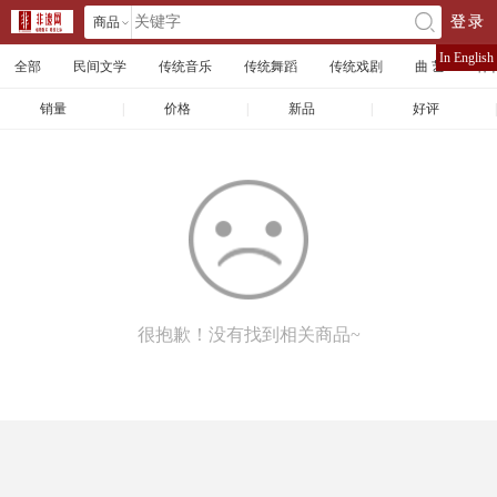
商品
登录
󰄘
店铺
In English
全部
民间文学
传统音乐
传统舞蹈
传统戏剧
曲 艺
体
文章
销量
|
价格
|
新品
|
好评
|
很抱歉！没有找到相关商品~