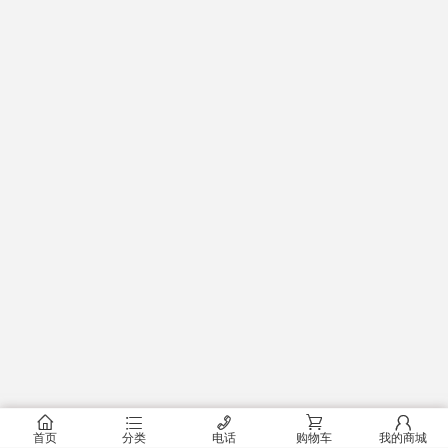
󰂠
󰂦
󰄫
󰂟
󰂢
首页
分类
电话
购物车
我的商城