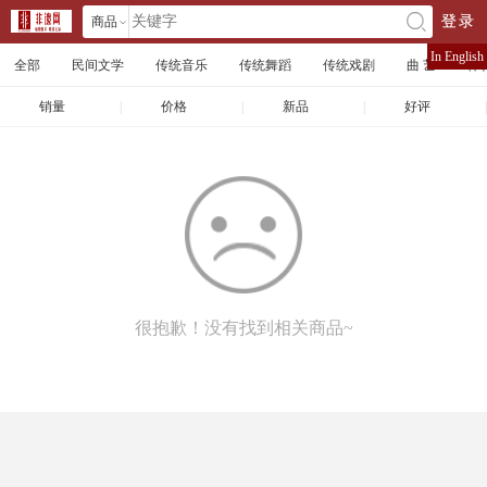
商品
登录
󰄘
店铺
In English
全部
民间文学
传统音乐
传统舞蹈
传统戏剧
曲 艺
体
文章
销量
|
价格
|
新品
|
好评
|
很抱歉！没有找到相关商品~