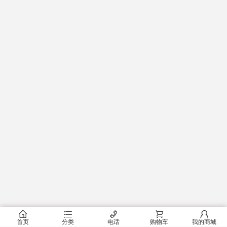
󰂠
󰂦
󰄫
󰂟
󰂢
首页
分类
电话
购物车
我的商城