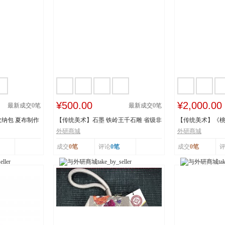
¥500.00
¥2,000.00
最新成交
0
笔
最新成交
0
笔
纳包 夏布制作
【传统美术】石墨 铁岭王千石雕 省级非
【传统美术】《
物质文化遗...
承人：王建美 市.
外研商城
外研商城
成交
0笔
评论
0笔
成交
0笔