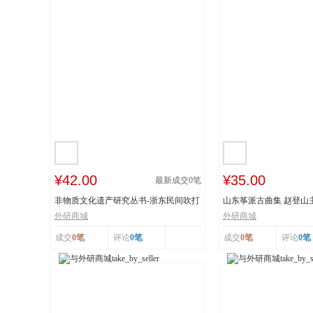
¥42.00
¥35.00
最新成交
0
笔
非物质文化遗产研究丛书-浙东民间吹打
山东筝派古曲集 赵登山
乐研究 作...
文化遗产 上...
外研商城
外研商城
成交
0笔
评论
0笔
成交
0笔
评论
0笔