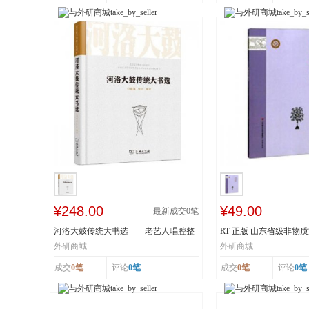
¥248.00
¥49.00
最新成交
0
笔
河洛大鼓传统大书选 老艺人唱腔整
RT 正版 山东省级非物
理 采撷民间...
读本:下:传统舞...
外研商城
外研商城
成交
0笔
评论
0笔
成交
0笔
评论
0笔