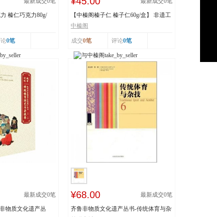
¥45.00
最新成交
0
笔
最新成交
0
笔
 榛仁巧克力80g/
【中榛阁榛子仁 榛子仁60g/盒】 非遗工
艺 榛香浓郁
中榛阁
评论
0笔
成交
0笔
评论
0笔
¥68.00
最新成交
0
笔
最新成交
0
笔
市非物质文化遗产丛
齐鲁非物质文化遗产丛书-传统体育与杂