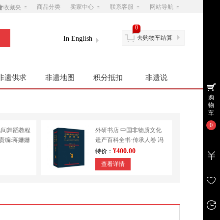

商品分类
卖家中心
联系客服
网站导航
收藏夹
0
去购物车结算
In English
非遗供求
非遗地图
积分抵扣
非遗说
购
物
车
0
民间舞蹈教程
外研书店 中国非物质文化
|责编:蒋姗姗
遗产百科全书·传承人卷 冯
学
骥才 民间文学 其他
¥400.00
特价：
查看详情