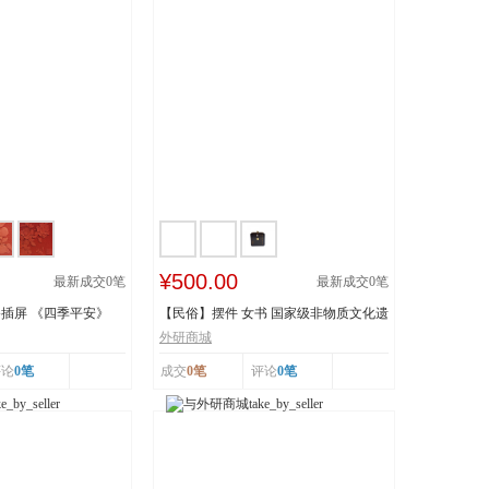
¥500.00
最新成交
0
笔
最新成交
0
笔
插屏 《四季平安》
【民俗】摆件 女书 国家级非物质文化遗
产 湖南...
外研商城
评论
0笔
成交
0笔
评论
0笔