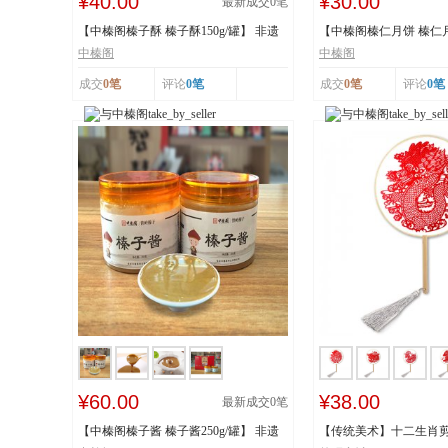
¥40.00
¥30.00
最新成交
0
笔
【中榛阁榛子酥 榛子酥150g/罐】 非遗
【中榛阁榛仁月饼 榛仁月饼
工艺 榛香浓...
遗工艺 榛香...
中榛阁
中榛阁
成交
0笔
评论
0笔
成交
0笔
评论
0笔
¥60.00
¥38.00
最新成交
0
笔
【中榛阁榛子酱 榛子酱250g/罐】 非遗
【传统美术】十二生肖剪