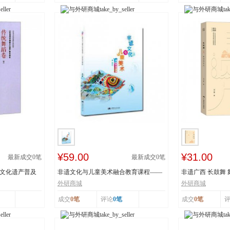
¥59.00
¥31.00
最新成交
0
笔
最新成交
0
笔
质文化遗产普及
非遗文化与儿童美术融合教育课程——
非遗广西 长鼓舞
以深圳鱼灯舞为...
舞蹈瑶族舞蹈...
外研商城
外研商城
成交
0笔
评论
0笔
成交
0笔