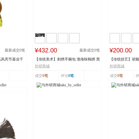
¥432.00
¥200.00
最新成交
0
笔
最新成交
0
笔
高风亮节基业千
【传统美术】刺绣手腕包 渤海靺鞨绣 黑
【传统技艺】胡魁
龙江省牡丹...
阳胡魁章制...
外研商城
外研商城
成交
0笔
评论
0笔
成交
0笔