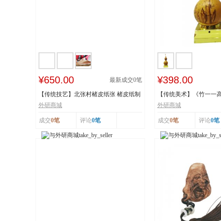
¥650.00
¥398.00
最新成交
0
笔
【传统技艺】北张村楮皮纸张 楮皮纸制
【传统美术】《竹一一
作技艺 国...
秋》 福禄亿家...
外研商城
外研商城
成交
0笔
评论
0笔
成交
0笔
评论
0笔