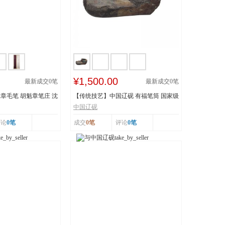
¥1,500.00
最新成交
0
笔
最新成交
0
笔
章毛笔 胡魁章笔庄 沈
【传统技艺】中国辽砚 有福笔筒 国家级
非物质文化遗...
中国辽砚
评论
0笔
成交
0笔
评论
0笔