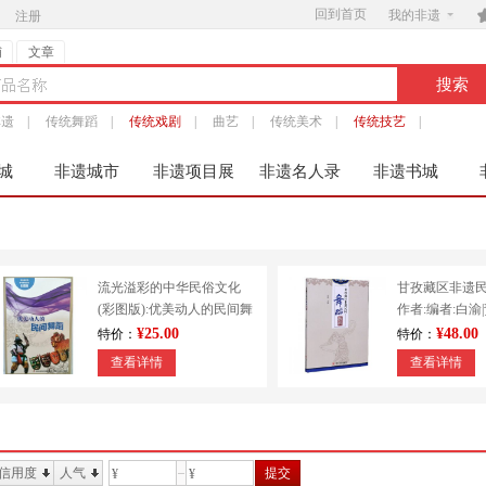
回到首页

我的非遗
注册
铺
文章
非遗
|
传统舞蹈
|
传统戏剧
|
曲艺
|
传统美术
|
传统技艺
|
城
非遗城市
非遗项目展
非遗名人录
非遗书城
服
流光溢彩的中华民俗文化
甘孜藏区非遗
(彩图版):优美动人的民间舞
作者:编者:白渝
蹈 9787553451213
出版社:四川大
¥25.00
¥48.00
特价：
特价：
查看详情
查看详情
信用度
人气
提交
¥
¥