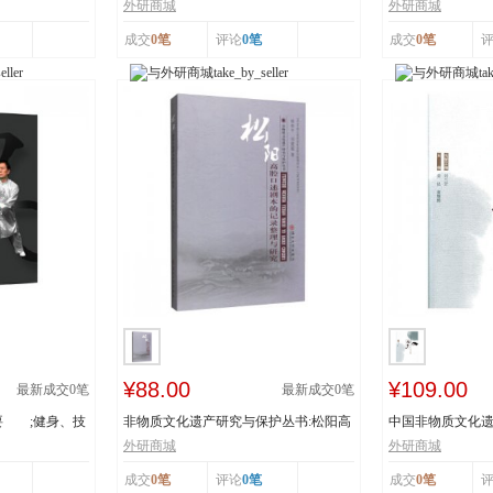
辽宁省级非物...
书：传统体育游艺.
外研商城
外研商城
成交
0笔
评论
0笔
成交
0笔
¥88.00
¥109.00
最新成交
0
笔
最新成交
0
笔
要 ;健身、技
非物质文化遗产研究与保护丛书:松阳高
中国非物质文化遗
腔口述剧本的...
者:姜昆,董耀...
外研商城
外研商城
成交
0笔
评论
0笔
成交
0笔