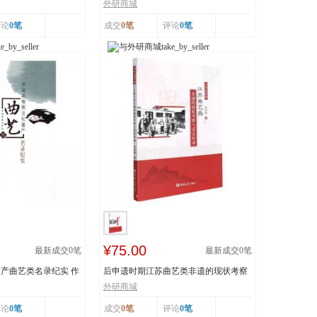
..
技 王丕琢 山...
外研商城
评论
0笔
成交
0笔
评论
0笔
¥75.00
最新成交
0
笔
最新成交
0
笔
产曲艺类名录纪实 作
后申遗时期江苏曲艺类非遗的现状考察
与活态传承 978...
外研商城
评论
0笔
成交
0笔
评论
0笔