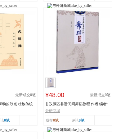
¥48.00
最新成交
0
笔
最新成交
0
笔
 舞动的鼓点 壮族传统
甘孜藏区非遗民间舞蹈教程 作者:编者:
白渝|责编:蒋...
外研商城
评论
0笔
成交
0笔
评论
0笔