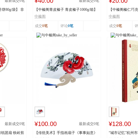
¥40.00
¥20.00
最新成交
0
笔
最新成交
0
笔
80g/袋】 非
【中榛阁青皮榛子 青皮榛子1000g/箱】
【中榛阁榛仁巧克力
非遗工艺 清...
罐】 非遗工艺 ...
中榛阁
中榛阁
成交
0笔
评论
0笔
成交
0笔
¥100.00
¥128.00
最新成交
0
笔
最新成交
0
笔
纸团扇 铁岭剪
【传统美术】手指画扇子《事事如意》
“城市记忆”杭州