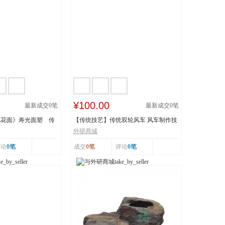
¥100.00
最新成交
0
笔
最新成交
0
笔
桃花面》寿光面塑 传
【传统技艺】传统双轮风车 风车制作技
..
艺 传承人：刘...
外研商城
评论
0笔
成交
0笔
评论
0笔