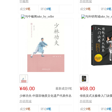
工艺 榛香浓...
纸 市级非物...
中榛阁
外研商城
成交
0笔
评论
0笔
成交
0笔
评论
0笔
¥46.00
¥68.00
最新成交
0
笔
少林功夫-中国非物质文化遗产代表作丛
传统吴式太极拳入门诀
书
击、穴位、意...
外研商城
外研商城
成交
0笔
评论
0笔
成交
0笔
评论
0笔