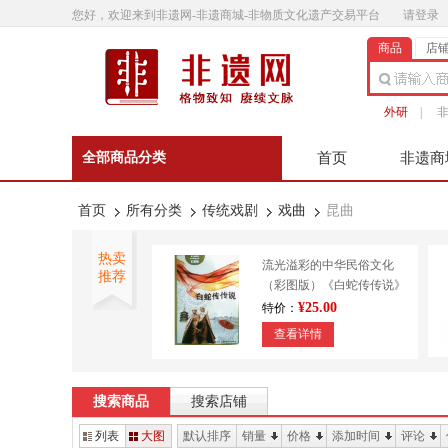
您好，欢迎来到非遗网-非遗商城-非物质文化遗产交易平台
请登录
商品
店
外研
|
全部商品分类
首页
非遗商
非遗微影
联系客
首页
所有分类
传统戏剧
戏曲
昆曲
热卖
流光溢彩的中华民俗文化
推荐
（彩图版）《白蛇传传说》
9787553450643
¥25.00
特价：
查看详情
外研书店 正宗澄泥砚 传统
技艺 造纸印刷 装帧
搜索商品
搜索店铺
¥610.00
特价：
列表
大图
默认排序
销量
价格
添加时间
评论
查看详情