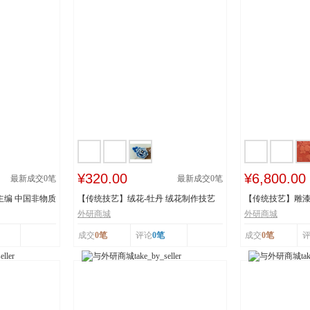
¥320.00
¥6,800.00
最新成交
0
笔
最新成交
0
笔
主编 中国非物质
【传统技艺】绒花-牡丹 绒花制作技艺
【传统技艺】雕漆
市级非物质...
《繁花似锦》 ...
外研商城
外研商城
成交
0笔
评论
0笔
成交
0笔