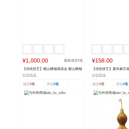
¥1,000.00
¥158.00
最新成交
0
笔
【传统技艺】稷山螺钿漆器盒 稷山螺钿
【传统技艺】夏布麻艺收
漆器髹饰技...
技艺 国家级...
外研商城
外研商城
成交
0笔
评论
0笔
成交
0笔
评论
0笔