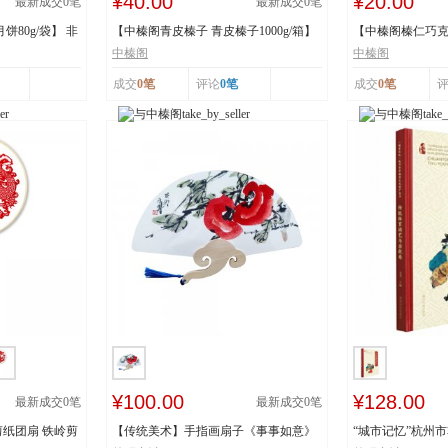
¥40.00
¥20.00
最新成交
0
笔
最新成交
0
笔
80g/袋】 非
【中榛阁青皮榛子 青皮榛子1000g/箱】
【中榛阁榛仁巧克力
非遗工艺 清...
罐】 非遗工艺 ...
中榛阁
中榛阁
成交
0笔
评论
0笔
成交
0笔
¥100.00
¥128.00
最新成交
0
笔
最新成交
0
笔
纸团扇 铁岭剪
【传统美术】手指画扇子《事事如意》
“城市记忆”杭州