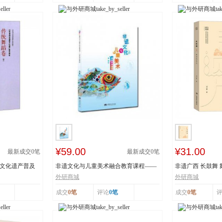
¥59.00
¥31.00
最新成交
0
笔
最新成交
0
笔
质文化遗产普及
非遗文化与儿童美术融合教育课程——
非遗广西 长鼓舞
以深圳鱼灯舞为...
舞蹈瑶族舞蹈...
外研商城
外研商城
成交
0笔
评论
0笔
成交
0笔