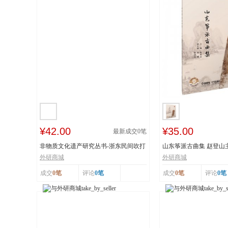
¥42.00
¥35.00
最新成交
0
笔
非物质文化遗产研究丛书-浙东民间吹打
山东筝派古曲集 赵登山
乐研究 作...
文化遗产 上...
外研商城
外研商城
成交
0笔
评论
0笔
成交
0笔
评论
0笔