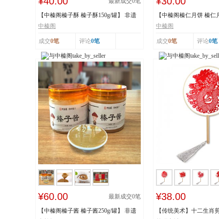
¥40.00
¥30.00
最新成交
0
笔
【中榛阁榛子酥 榛子酥150g/罐】 非遗
【中榛阁榛仁月饼 榛仁月饼
工艺 榛香浓...
遗工艺 榛香...
中榛阁
中榛阁
成交
0笔
评论
0笔
成交
0笔
评论
0笔
¥60.00
¥38.00
最新成交
0
笔
【中榛阁榛子酱 榛子酱250g/罐】 非遗
【传统美术】十二生肖剪