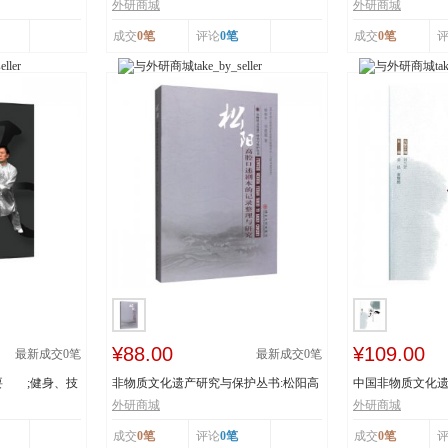
辽宁省级非物...
书：传统体育游艺.
外研商城
外研商城
成交
0笔
评论
0笔
成交
0笔
¥88.00
¥109.00
最新成交
0
笔
最新成交
0
笔
要 ;健身、技
非物质文化遗产研究与保护丛书:松阳高
中国非物质文化遗
腔口述剧本的...
者:姜昆,董耀...
外研商城
外研商城
成交
0笔
评论
0笔
成交
0笔