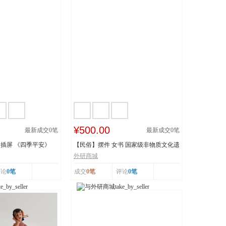
¥500.00
最新成交
0
笔
最新成交
0
笔
插屏 《四季平安》
【民俗】摆件 女书 国家级非物质文化遗
产 湖南...
外研商城
评论
0笔
成交
0笔
评论
0笔