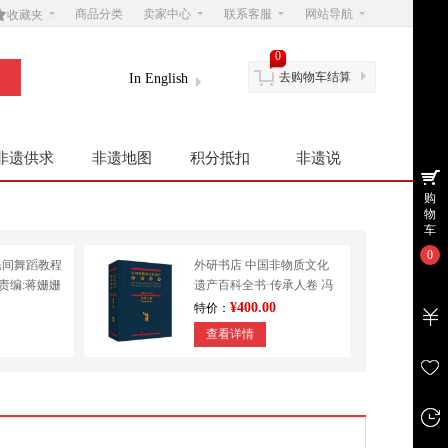

商品分类
卖家中心
联系客服
网站导航
收藏夹
0
去购物车结算
In English
非遗供求
非遗地图
积分抵扣
非遗说
购
物
车
0
民间舞蹈教程
外研书店 中国非物质文化
|责编:蒋姗姗
遗产百科全书·传承人卷 冯
学
骥才 民间文学 其他
¥400.00
特价：
查看详情