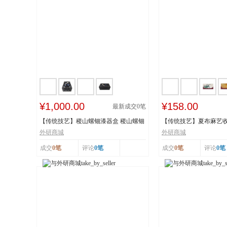
¥1,000.00
¥158.00
最新成交
0
笔
【传统技艺】稷山螺钿漆器盒 稷山螺钿
【传统技艺】夏布麻艺收
漆器髹饰技...
技艺 国家级...
外研商城
外研商城
成交
0笔
评论
0笔
成交
0笔
评论
0笔