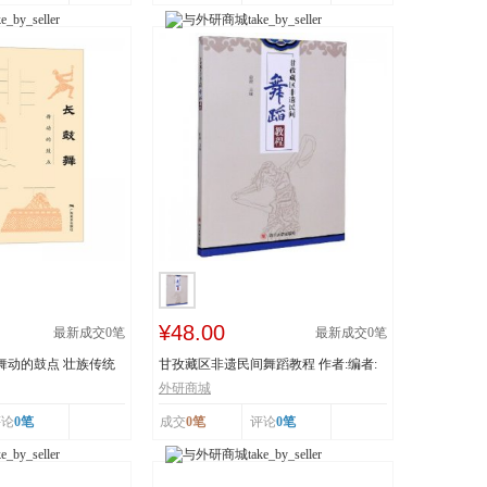
¥48.00
最新成交
0
笔
最新成交
0
笔
 舞动的鼓点 壮族传统
甘孜藏区非遗民间舞蹈教程 作者:编者:
白渝|责编:蒋...
外研商城
评论
0笔
成交
0笔
评论
0笔