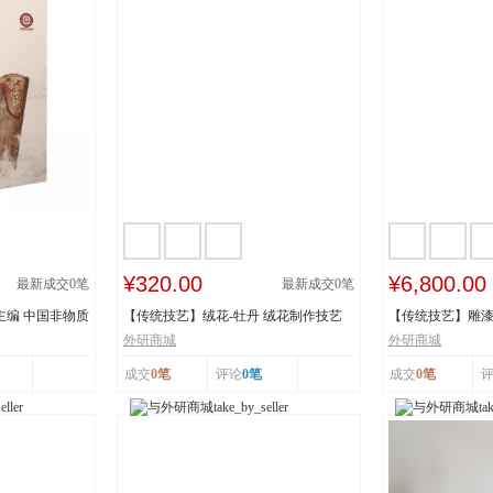
¥320.00
¥6,800.00
最新成交
0
笔
最新成交
0
笔
主编 中国非物质
【传统技艺】绒花-牡丹 绒花制作技艺
【传统技艺】雕漆
市级非物质...
《繁花似锦》 ...
外研商城
外研商城
成交
0笔
评论
0笔
成交
0笔