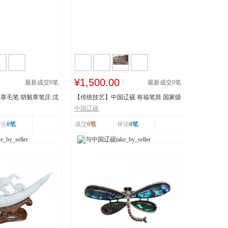
¥1,500.00
最新成交
0
笔
最新成交
0
笔
章毛笔 胡魁章笔庄 沈
【传统技艺】中国辽砚 有福笔筒 国家级
非物质文化遗...
中国辽砚
评论
0笔
成交
0笔
评论
0笔