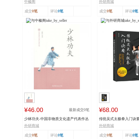
工艺 榛香浓...
纸 市级非物...
中榛阁
外研商城
成交
0笔
评论
0笔
成交
0笔
评论
0笔
¥46.00
¥68.00
最新成交
0
笔
少林功夫-中国非物质文化遗产代表作丛
传统吴式太极拳入门诀
书
击、穴位、意...
外研商城
外研商城
成交
0笔
评论
0笔
成交
0笔
评论
0笔