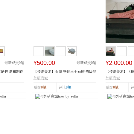
¥500.00
¥2,000.00
最新成交
0
笔
最新成交
0
笔
纳包 夏布制作
【传统美术】石墨 铁岭王千石雕 省级非
【传统美术】《
物质文化遗...
承人：王建美 市.
外研商城
外研商城
成交
0笔
评论
0笔
成交
0笔