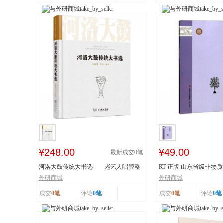
¥248.00
¥49.00
最新成交
0
笔
河洛大鼓传统大书选 老艺人唱腔整
RT 正版 山东省级非物
理 采撷民间...
读本:下:传统舞...
外研商城
外研商城
成交
0笔
评论
0笔
成交
0笔
评论
0笔