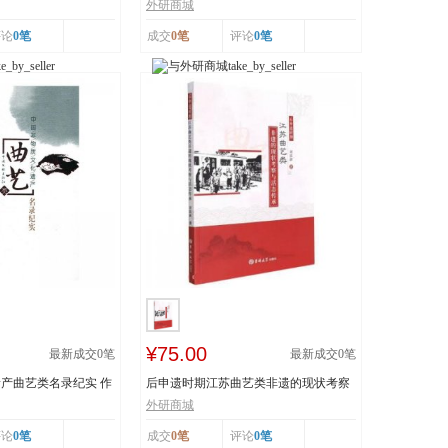
..
技 王丕琢 山...
外研商城
评论
0笔
成交
0笔
评论
0笔
¥75.00
最新成交
0
笔
最新成交
0
笔
产曲艺类名录纪实 作
后申遗时期江苏曲艺类非遗的现状考察
与活态传承 978...
外研商城
评论
0笔
成交
0笔
评论
0笔