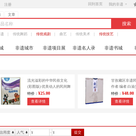
回到首页

我的非遗
注册
铺
文章
非遗
|
传统舞蹈
|
传统戏剧
|
曲艺
|
传统美术
|
传统技艺
|
城
非遗城市
非遗项目展
非遗名人录
非遗书城
服
流光溢彩的中华民俗文化
甘孜藏区非遗
(彩图版):优美动人的民间舞
作者:编者:白渝
蹈 9787553451213
出版社:四川大
¥25.00
¥48.00
特价：
特价：
查看详情
查看详情
信用度
人气
提交
¥
¥