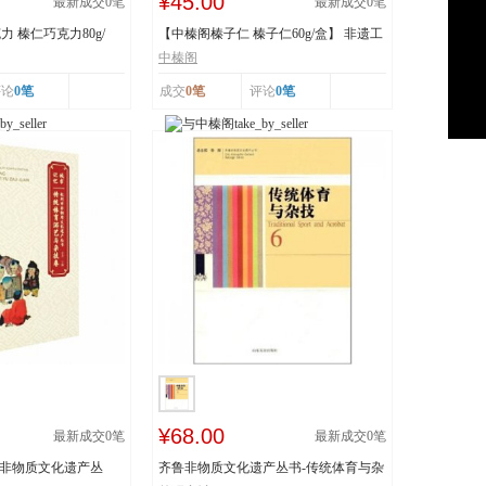
¥45.00
最新成交
0
笔
最新成交
0
笔
 榛仁巧克力80g/
【中榛阁榛子仁 榛子仁60g/盒】 非遗工
艺 榛香浓郁
中榛阁
评论
0笔
成交
0笔
评论
0笔
¥68.00
最新成交
0
笔
最新成交
0
笔
市非物质文化遗产丛
齐鲁非物质文化遗产丛书-传统体育与杂