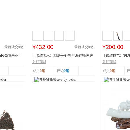
¥432.00
¥200.00
最新成交
0
笔
最新成交
0
笔
高风亮节基业千
【传统美术】刺绣手腕包 渤海靺鞨绣 黑
【传统技艺】胡魁
龙江省牡丹...
阳胡魁章制...
外研商城
外研商城
成交
0笔
评论
0笔
成交
0笔