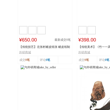
¥650.00
¥398.00
最新成交
0
笔
【传统技艺】北张村楮皮纸张 楮皮纸制
【传统美术】《竹一一
作技艺 国...
秋》 福禄亿家...
外研商城
外研商城
成交
0笔
评论
0笔
成交
0笔
评论
0笔