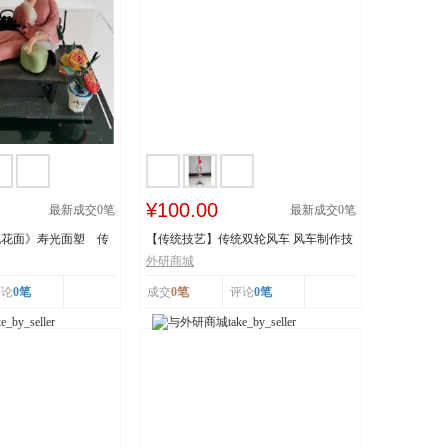
¥100.00
最新成交
0
笔
最新成交
0
笔
桃花面》寿光面塑 传
【传统技艺】传统双轮风车 风车制作技
..
艺 传承人：刘...
外研商城
评论
0笔
成交
0笔
评论
0笔