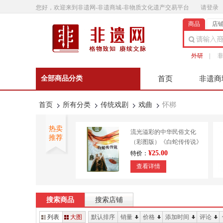
您好，欢迎来到非遗网-非遗商城-非物质文化遗产交易平台
请登录
商品
店
外研
|
全部商品分类
首页
非遗商
非遗微影
联系客
首页
所有分类
传统戏剧
戏曲
怀梆
热卖
流光溢彩的中华民俗文化
推荐
（彩图版）《白蛇传传说》
9787553450643
¥25.00
特价：
查看详情
外研书店 正宗澄泥砚 传统
技艺 造纸印刷 装帧
搜索商品
搜索店铺
¥610.00
特价：
列表
大图
默认排序
销量
价格
添加时间
评论
查看详情