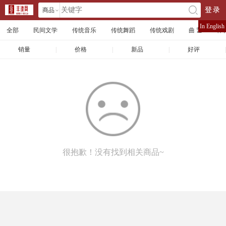
商品
登录
󰄘
店铺
In English
全部
民间文学
传统音乐
传统舞蹈
传统戏剧
曲 艺
体
文章
销量
|
价格
|
新品
|
好评
|
很抱歉！没有找到相关商品~