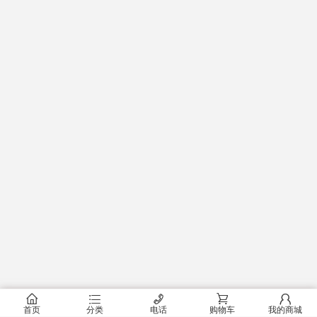
󰂠
󰂦
󰄫
󰂟
󰂢
首页
分类
电话
购物车
我的商城