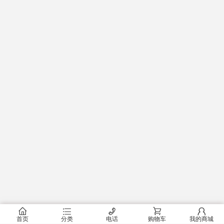
󰂠
󰂦
󰄫
󰂟
󰂢
首页
分类
电话
购物车
我的商城