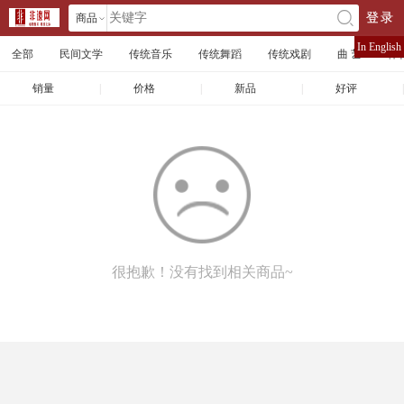
商品
登录
󰄘
店铺
In English
全部
民间文学
传统音乐
传统舞蹈
传统戏剧
曲 艺
体
文章
销量
|
价格
|
新品
|
好评
|
很抱歉！没有找到相关商品~