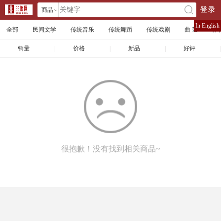
商品
登录
󰄘
店铺
In English
全部
民间文学
传统音乐
传统舞蹈
传统戏剧
曲 艺
体
文章
销量
|
价格
|
新品
|
好评
|
很抱歉！没有找到相关商品~