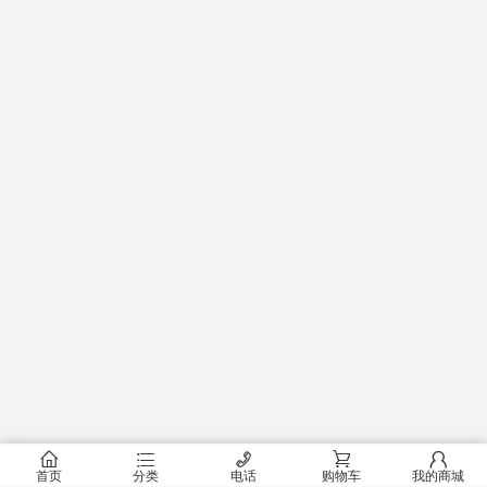
󰂠
󰂦
󰄫
󰂟
󰂢
首页
分类
电话
购物车
我的商城