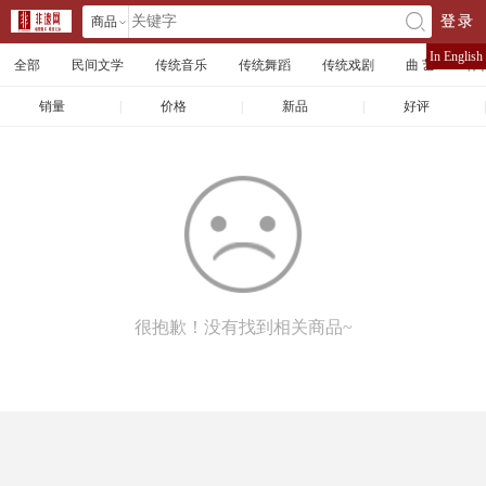
商品
登录
󰄘
店铺
In English
全部
民间文学
传统音乐
传统舞蹈
传统戏剧
曲 艺
体
文章
销量
|
价格
|
新品
|
好评
|
很抱歉！没有找到相关商品~