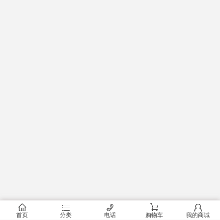
󰂠
󰂦
󰄫
󰂟
󰂢
首页
分类
电话
购物车
我的商城