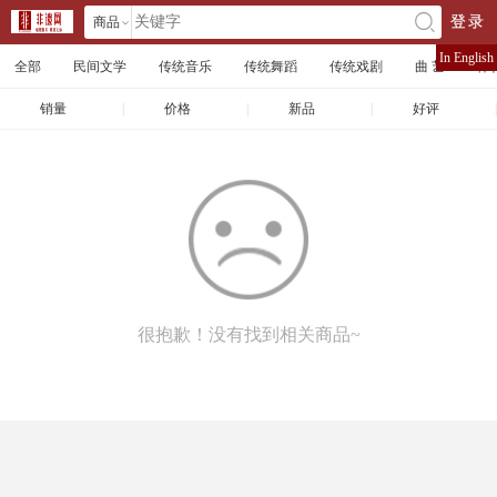
商品
登录
󰄘
店铺
In English
全部
民间文学
传统音乐
传统舞蹈
传统戏剧
曲 艺
体
文章
销量
|
价格
|
新品
|
好评
|
很抱歉！没有找到相关商品~