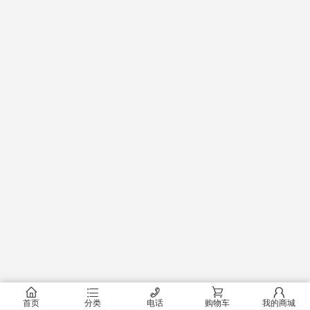
󰂠
󰂦
󰄫
󰂟
󰂢
首页
分类
电话
购物车
我的商城