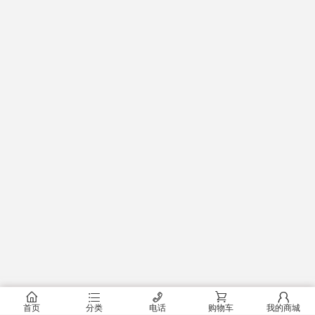
󰂠
󰂦
󰄫
󰂟
󰂢
首页
分类
电话
购物车
我的商城