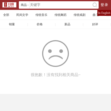
商品
登录
󰄘
店铺
In English
全部
民间文学
传统音乐
传统舞蹈
传统戏剧
曲 艺
体
文章
销量
|
价格
|
新品
|
好评
|
很抱歉！没有找到相关商品~