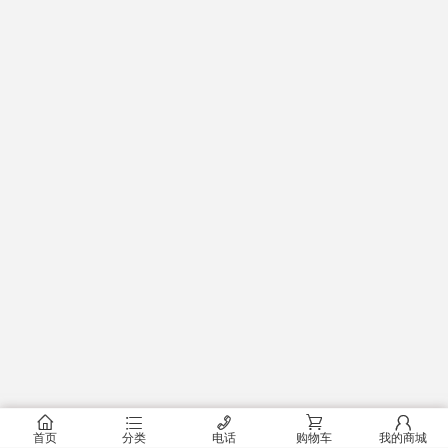
󰂠
󰂦
󰄫
󰂟
󰂢
首页
分类
电话
购物车
我的商城