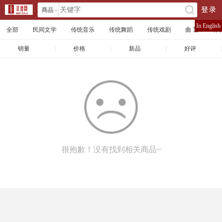
商品
登录
󰄘
店铺
In English
全部
民间文学
传统音乐
传统舞蹈
传统戏剧
曲 艺
体
文章
销量
|
价格
|
新品
|
好评
|
很抱歉！没有找到相关商品~