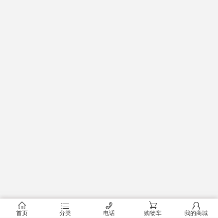
󰂠
󰂦
󰄫
󰂟
󰂢
首页
分类
电话
购物车
我的商城