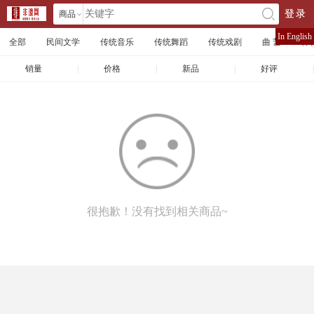
商品
登录
󰄘
店铺
In English
全部
民间文学
传统音乐
传统舞蹈
传统戏剧
曲 艺
体
文章
销量
|
价格
|
新品
|
好评
|
很抱歉！没有找到相关商品~